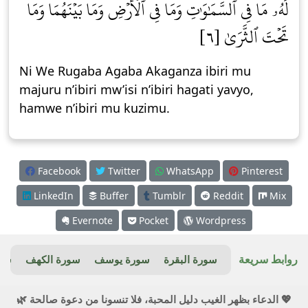
لَهُۥ مَا فِي ٱلسَّمَٰوَٰتِ وَمَا فِي ٱلۡأَرۡضِ وَمَا بَيۡنَهُمَا وَمَا
تَحۡتَ ٱلثَّرَىٰ [٦]
Ni We Rugaba Agaba Akaganza ibiri mu
majuru n’ibiri mw’isi n’ibiri hagati yavyo,
hamwe n’ibiri mu kuzimu.
Facebook
Twitter
WhatsApp
Pinterest
LinkedIn
Buffer
Tumblr
Reddit
Mix
Evernote
Pocket
Wordpress
روابط سريعة
سورة البقرة
سورة يوسف
سورة الكهف
سور
💖 الدعاء بظهر الغيب دليل المحبة، فلا تنسونا من دعوة صالحة 🌿