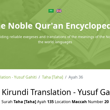
e Noble Qur'an Encyclope
ding reliable exegeses and translations of the meanings of the N
the world languages
lation - Yusuf Gahiti
Taha [Taha]
Ayah 36
 Kirundi Translation - Yusuf Ga
Surah
Taha [Taha]
Ayah
135
Location
Maccah
Number
20