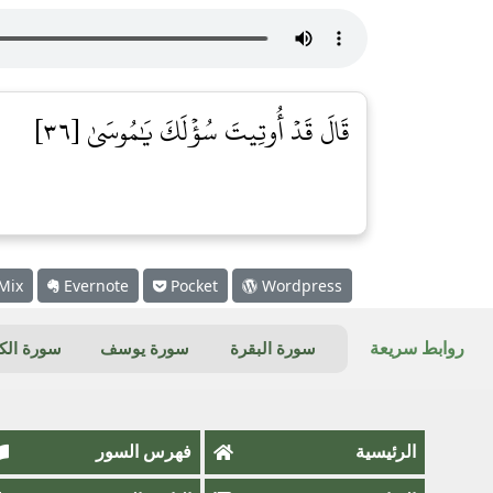
قَالَ قَدۡ أُوتِيتَ سُؤۡلَكَ يَٰمُوسَىٰ [٣٦]
Mix
Evernote
Pocket
Wordpress
روابط سريعة
سورة البقرة
سورة يوسف
سورة ال
الرئيسية
فهرس السور