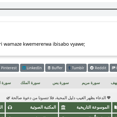
kuri wamaze kwemererwa ibisabo vyawe;
Pinterest
LinkedIn
Buffer
Tumblr
Reddit
كهف
سورة مريم
سورة يس
سورة الملك
سورة ال
💖 الدعاء بظهر الغيب دليل المحبة، فلا تنسونا من دعوة صالحة 🌿
الموسوعة التاريخية
المكتبة الصوتية
ال