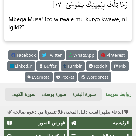
وَمَا تِلۡكَ بِيَمِينِكَ يَٰمُوسَىٰ [١٧]
Mbega Musa! Ico witwaje mu kuryo kwawe, ni
igiki?”.
Facebook
Twitter
WhatsApp
Pinterest
LinkedIn
Buffer
Tumblr
Reddit
Mix
Evernote
Pocket
Wordpress
روابط سريعة
سورة البقرة
سورة يوسف
سورة الكهف
سور
💖 الدعاء بظهر الغيب دليل المحبة، فلا تنسونا من دعوة صالحة 🌿
الرئيسية
فهرس السور