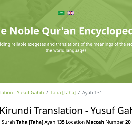
e Noble Qur'an Encyclope
ding reliable exegeses and translations of the meanings of the N
the world languages
lation - Yusuf Gahiti
Taha [Taha]
Ayah 131
 Kirundi Translation - Yusuf Gah
Surah
Taha [Taha]
Ayah
135
Location
Maccah
Number
20