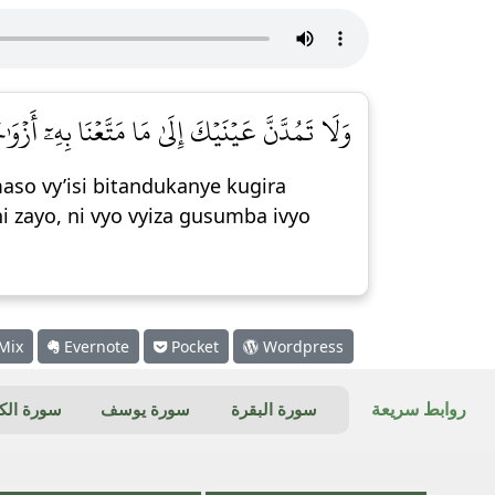
وَلَا تَمُدَّنَّ عَيۡنَيۡكَ إِلَىٰ مَا مَتَّعۡنَا بِهِۦٓ أَزۡوَٰج]
so vy’isi bitandukanye kugira
 zayo, ni vyo vyiza gusumba ivyo
Mix
Evernote
Pocket
Wordpress
روابط سريعة
سورة البقرة
سورة يوسف
سورة ال