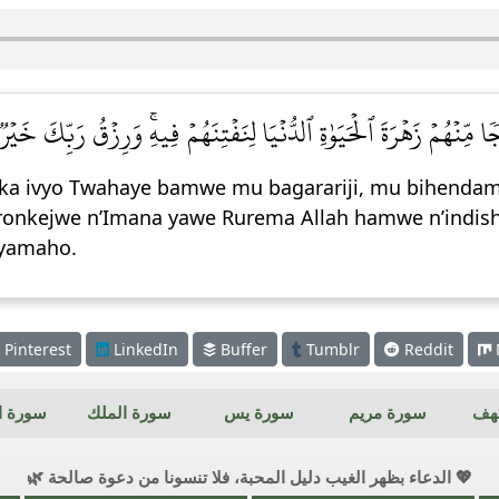
ٗا مِّنۡهُمۡ زَهۡرَةَ ٱلۡحَيَوٰةِ ٱلدُّنۡيَا لِنَفۡتِنَهُمۡ فِيهِۚ وَرِزۡقُ رَبِّكَ خَيۡرٞ وَ
ka ivyo Twahaye bamwe mu bagarariji, mu bihendama
onkejwe n’Imana yawe Rurema Allah hamwe n’indishi
vyamaho.
Pinterest
LinkedIn
Buffer
Tumblr
Reddit
كهف
سورة مريم
سورة يس
سورة الملك
سورة ال
💖 الدعاء بظهر الغيب دليل المحبة، فلا تنسونا من دعوة صالحة 🌿