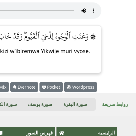
وَعَنَتِ ٱلۡوُجُوهُ لِلۡحَيِّ ٱلۡقَيُّومِۖ وَقَدۡ خَابَ م]
izi w’ibiremwa Yikwije muri vyose.
Mix
Evernote
Pocket
Wordpress
روابط سريعة
سورة البقرة
سورة يوسف
سورة ال
الرئيسية
فهرس السور