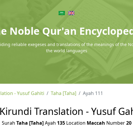
e Noble Qur'an Encyclope
ding reliable exegeses and translations of the meanings of the N
the world languages
lation - Yusuf Gahiti
Taha [Taha]
Ayah 111
 Kirundi Translation - Yusuf Gah
Surah
Taha [Taha]
Ayah
135
Location
Maccah
Number
20