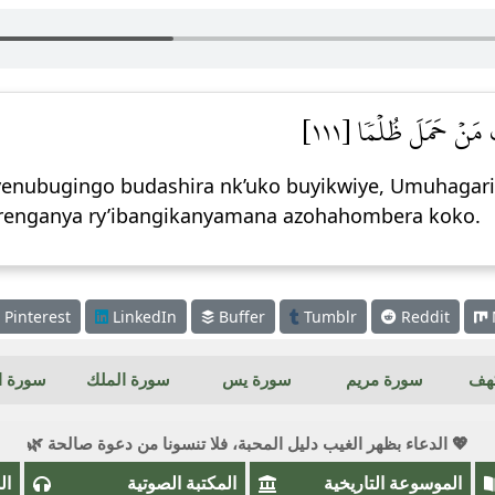
۞ َنۡ حَمَلَ ظُلۡمٗا [١١١
yenubugingo budashira nk’uko buyikwiye, Umuhagarik
 irenganya ry’ibangikanyamana azohahombera koko.
Pinterest
LinkedIn
Buffer
Tumblr
Reddit
كهف
سورة مريم
سورة يس
سورة الملك
سورة ال
💖 الدعاء بظهر الغيب دليل المحبة، فلا تنسونا من دعوة صالحة 🌿
الموسوعة التاريخية
المكتبة الصوتية
ال