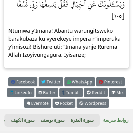
وَيَسۡـَٔلُونَكَ عَنِ ٱلۡجِبَالِ فَقُلۡ يَنسِفُهَا رَبِّي نَسۡفٗا
[١٠٥]
Ntumwa y’Imana! Abantu warungitsweko
barakubaza ku vyerekeye impera n’imperuka
y’imisozi! Bishure uti: “Imana yanje Rurema
Allah Izoyivungagura, Iyisanze;
Facebook
Twitter
WhatsApp
Pinterest
LinkedIn
Buffer
Tumblr
Reddit
Mix
Evernote
Pocket
Wordpress
روابط سريعة
سورة البقرة
سورة يوسف
سورة الكهف
سور