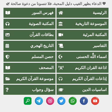
💖 الدعاء بظهر الغيب دليل المحبة، فلا تنسونا من دعوة صالحة 🌿
الرئيسية
فهرس السور
الموسوعة التاريخية
المكتبة الصوتية
المكتبة المرئية
بطاقات القرآن
التفاسير
التاريخ الهجري
اسماء اللَّٰه الحسنى
حصن المسلم
اذاعة القران الكريم
المصحف
إذاعات القرآن الكريم
موسوعة القرآن الكريم
اساسيات الدين
سؤال وجواب