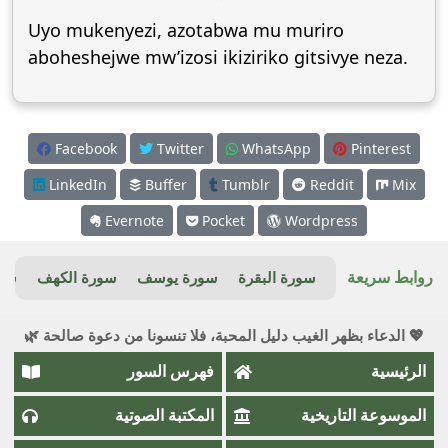
Uyo mukenyezi, azotabwa mu muriro
aboheshejwe mw’izosi ikiziriko gitsivye neza.
Facebook
Twitter
WhatsApp
Pinterest
LinkedIn
Buffer
Tumblr
Reddit
Mix
Evernote
Pocket
Wordpress
روابط سريعة
سورة البقرة
سورة يوسف
سورة الكهف
سور
💖 الدعاء بظهر الغيب دليل المحبة، فلا تنسونا من دعوة صالحة 🌿
الرئيسية
فهرس السور
الموسوعة التاريخية
المكتبة الصوتية