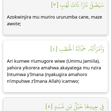
سَيَصۡلَىٰ نَارٗا ذَاتَ لَهَبٖ [٣]
Azokwinjira mu muriro ururumba cane, maze
awote;
وَٱمۡرَأَتُهُۥ حَمَّالَةَ ٱلۡحَطَبِ [٤]
Ari kumwe n’umugore wiwe (Ummu Jamiila),
yahora yikorera amahwa akayatega mu nzira
Intumwa y’Imana (nyakugira amahoro
n’impuhwe z’Imana Allah) icamwo;
فِي جِيدِهَا حَبۡلٞ مِّن مَّسَدِۭ [٥]