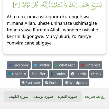
فَسَبِّحۡ بِحَمۡدِ رَبِّكَ وَٱسۡتَغۡفِرۡهُۚ إِنَّهُۥ كَانَ تَوَّابَۢا [٣]
Aho rero, uraca witegurira kurengutswa
n’Imana Allah, uheze uninahaze ushimagize
Imana yawe Rurema Allah, wongere uyisabe
kenshi ikigongwe. Mu vy’ukuri, Yo Yamye
Yumvira cane abigaya.
Facebook
Twitter
WhatsApp
Pinterest
LinkedIn
Buffer
Tumblr
Reddit
Mix
Evernote
Pocket
Wordpress
روابط سريعة
سورة البقرة
سورة يوسف
سورة الكهف
سور