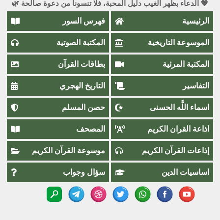
💖 الدعاء بظهر الغيب دليل المحبة، فلا تنسونا من دعوة صالحة 🌿
الرئيسية
فهرس السور
الموسوعة التاريخية
المكتبة الصوتية
المكتبة المرئية
بطاقات القرآن
التفاسير
التاريخ الهجري
اسماء اللَّٰه الحسنى
حصن المسلم
اذاعة القران الكريم
المصحف
إذاعات القرآن الكريم
موسوعة القرآن الكريم
اساسيات الدين
سؤال وجواب