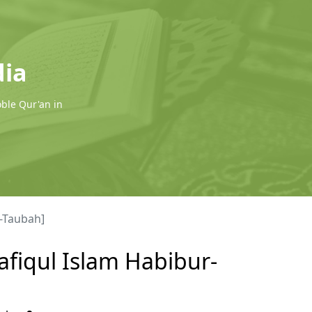
dia
oble Qur'an in
-Taubah]
afiqul Islam Habibur-