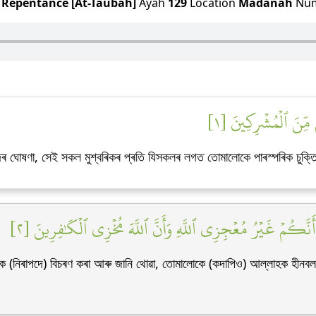
h
Repentance [At-Taubah]
Ayah
129
Location
Madanah
Nu
ُم مِّنَ ٱلۡمُشۡرِكِينَ [١
েদৰ ঘোষণা, সেই সকল মুশ্বৰিকৰ প্ৰতি যিসকলৰ লগত তোমালোকে পাৰস্পৰিক চুক্
 أَنَّكُمۡ غَيۡرُ مُعۡجِزِي ٱللَّهِ وَأَنَّ ٱللَّهَ مُخۡزِي ٱلۡكَٰفِرِينَ [٢
ে (নিৰাপদে) বিচৰণ কৰা আৰু জানি থোৱা, তোমালোকে (কদাপিও) আল্লাহক হীনবল