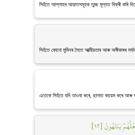
সিহঁতে আল্লাহৰ আয়াতসমূহক তুচ্ছ মূল্যত বিক্ৰী কৰি দিছ
সিহঁতে কোনো মুমিনৰ সৈতে আত্মীয়তাৰ আৰু অঙ্গীকাৰৰ মৰ্য
এতেকে সিহঁতে যদি তাওবা কৰে, ছালাত কায়েম কৰে আৰু যাক
َلَّهُمۡ يَنتَهُونَ [١٢