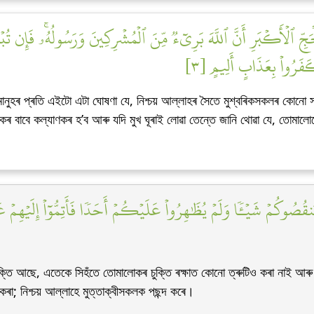
حَجِّ ٱلۡأَكۡبَرِ أَنَّ ٱللَّهَ بَرِيٓءٞ مِّنَ ٱلۡمُشۡرِكِينَ وَرَسُولُهُۥۚ فَإِن تُبۡت
َفَرُواْ بِعَذَابٍ أَلِيمٍ [٣
ানুহৰ প্ৰতি এইটো এটা ঘোষণা যে, নিশ্চয় আল্লাহৰ সৈতে মুশ্বৰিকসকলৰ কোনো সম
ৰ বাবে কল্যাণকৰ হ’ব আৰু যদি মুখ ঘূৰাই লোৱা তেন্তে জানি থোৱা যে, তোমাল
قُصُوكُمۡ شَيۡـٔٗا وَلَمۡ يُظَٰهِرُواْ عَلَيۡكُمۡ أَحَدٗا فَأَتِمُّوٓاْ إِلَيۡهِمۡ عَهۡد
ক্তি আছে, এতেকে সিহঁতে তোমালোকৰ চুক্তি ৰক্ষাত কোনো ত্ৰুটিও কৰা নাই আৰ
লন কৰা; নিশ্চয় আল্লাহে মুত্তাক্বীসকলক পছন্দ কৰে।