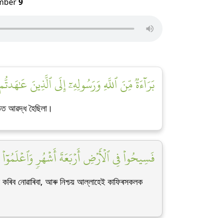
mber
9
بَرَآءَةٞ مِّنَ ٱللَّهِ وَرَسُولِهِۦٓ إِلَى ٱلَّذِينَ عَٰهَدتّ]
তিত আৱদ্ধ হৈছিলা।
فَسِيحُواْ فِي ٱلۡأَرۡضِ أَرۡبَعَةَ أَشۡهُرٖ وَٱعۡلَمُوٓاْ]
 কৰিব নোৱাৰিবা, আৰু নিশ্চয় আল্লাহেই কাফিৰসকলক