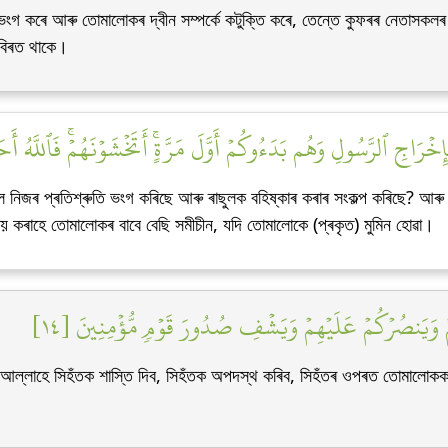
 ভংগ কৰে আৰু তোমালোকৰ দ্বীন সম্পৰ্কে কটুক্তি কৰে, তেন্তে কুফৰৰ নেতাসকলৰ 
 বিৰত থাকে।
ْ بِإِخۡرَاجِ ٱلرَّسُولِ وَهُم بَدَءُوكُمۡ أَوَّلَ مَرَّةٍۚ أَتَخۡشَوۡنَهُمۡۚ فَٱللَّهُ 
ে নিজৰ প্ৰতিশ্ৰুতি ভংগ কৰিছে আৰু ৰাছুলক বহিষ্কাৰ কৰাৰ সংকল্প কৰিছে? আৰ
কৰাহে তোমালোকৰ বাবে বেছি সমীচীন, যদি তোমালোকে (প্ৰকৃত) মুমিন হোৱা।
هِمۡ وَيَنصُرۡكُمۡ عَلَيۡهِمۡ وَيَشۡفِ صُدُورَ قَوۡمٖ مُّؤۡمِنِينَ [١٤
ল্লাহে সিহঁতক শাস্তি দিব, সিহঁতক অপদস্থ কৰিব, সিহঁতৰ ওপৰত তোমালোকক 