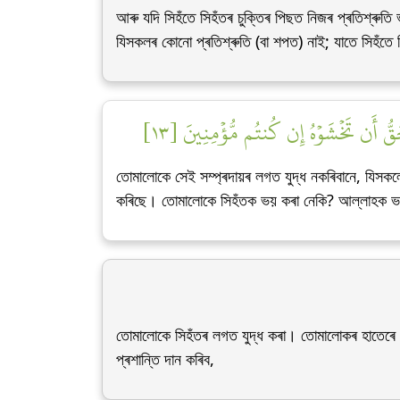
আৰু যদি সিহঁতে সিহঁতৰ চুক্তিৰ পিছত নিজৰ প্ৰতিশ্ৰুতি
যিসকলৰ কোনো প্ৰতিশ্ৰুতি (বা শপত) নাই; যাতে সিহঁতে
أَحَقُّ أَن تَخۡشَوۡهُ إِن كُنتُم مُّؤۡمِنِينَ [١٣
তোমালোকে সেই সম্প্ৰদায়ৰ লগত যুদ্ধ নকৰিবানে, যিসকল
কৰিছে। তোমালোকে সিহঁতক ভয় কৰা নেকি? আল্লাহক ভয় 
তোমালোকে সিহঁতৰ লগত যুদ্ধ কৰা। তোমালোকৰ হাতেৰে আ
প্ৰশান্তি দান কৰিব,