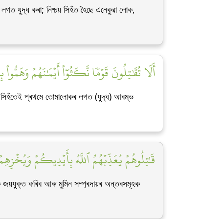
লগত যুদ্ধ কৰা; নিশ্চয় সিহঁত হৈছে এনেকুৱা লোক,
أَلَا تُقَٰتِلُونَ قَوۡمٗا نَّكَثُوٓاْ أَيۡمَٰنَهُمۡ وَهَمُّوا]
ু সিহঁতেই প্ৰথমে তোমালোকৰ লগত (যুদ্ধ) আৰম্ভ
قَٰتِلُوهُمۡ يُعَذِّبۡهُمُ ٱللَّهُ بِأَيۡدِيكُمۡ وَيُخۡزِ]
জয়যুক্ত কৰিব আৰু মুমিন সম্প্ৰদায়ৰ অন্তৰসমূহক