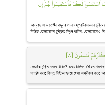
ٱسۡتَقَٰمُواْ لَكُمۡ فَٱسۡتَقِيمُواْ لَهُمۡۚ إِنَّ
আল্লাহ আৰু তেওঁৰ ৰাছুলৰ ওচৰত মুশ্বৰিকসকলৰ চুক্তি 
সিহঁতে তোমালোকৰ চুক্তিত স্থিৰ থাকিব, তোমালোকেও সিহঁ
َكۡثَرُهُمۡ فَٰسِقُونَ [٨
কেনেকৈ চুক্তি বলৱৎ থাকিব? অথচ সিহঁতে যদি তোমালোকৰ
সন্তুষ্ট কৰে; কিন্তু সিহঁতৰ হৃদয়ে সেয়া অস্বীকাৰ কৰে;