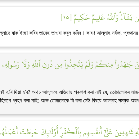
ن يَشَآءُۗ وَٱللَّهُ عَلِيمٌ حَكِيمٌ [١٥
াহে যাক ইচ্ছা কৰিব তাৰেই তাওবা কবুল কৰিব। কাৰণ আল্লাহ সৰ্বজ্ঞ, প্ৰজ্ঞাম
َذِينَ جَٰهَدُواْ مِنكُمۡ وَلَمۡ يَتَّخِذُواْ مِن دُونِ ٱللَّهِ وَلَا رَسُولِهِۦ وَل
েই এৰি দিয়া হ’ব? অথচ আল্লাহে এতিয়াও প্ৰকাশ কৰা নাই যে, তোমালোকৰ মা
ধু হিচাপে গ্ৰহণ কৰা নাই; আৰু তোমালোকে যি কৰা সেই বিষয়ে আল্লাহ সম্যক অ
هِ شَٰهِدِينَ عَلَىٰٓ أَنفُسِهِم بِٱلۡكُفۡرِۚ أُوْلَٰٓئِكَ حَبِطَتۡ أَعۡمَٰلُهُمۡ