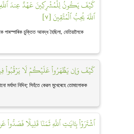
كَيۡفَ يَكُونُ لِلۡمُشۡرِكِينَ عَهۡدٌ عِندَ ٱللَّهِ وَعِن
ٱللَّهَ يُحِبُّ ٱلۡمُتَّقِينَ [٧]
 পাৰস্পাৰিক চুক্তিত আবদ্ধ হৈছিলা, যেতিয়ালৈকে
كَيۡفَ وَإِن يَظۡهَرُواْ عَلَيۡكُمۡ لَا يَرۡقُبُواْ فِيك]
ো মৰ্যাদা নিদিব; সিহঁতে কেৱল মুখেৰেহে তোমালোকক
ٱشۡتَرَوۡاْ بِـَٔايَٰتِ ٱللَّهِ ثَمَنٗا قَلِيلٗا فَصَدُّواْ عَ]