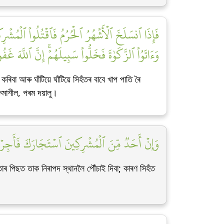
فَإِذَا ٱنسَلَخَ ٱلۡأَشۡهُرُ ٱلۡحُرُمُ فَٱقۡتُلُواْ ٱلۡمُشۡ
وَءَاتَوُاْ ٱلزَّكَوٰةَ فَخَلُّواْ سَبِيلَهُمۡۚ إِنَّ ٱللَّهَ غَف]
বা আৰু ঘাঁটিয়ে ঘাঁটিয়ে সিহঁতৰ বাবে খাপ পাতি ৰৈ
্ষমাশীল, পৰম দয়ালু।
وَإِنۡ أَحَدٞ مِّنَ ٱلۡمُشۡرِكِينَ ٱسۡتَجَارَكَ فَأَجِرۡهُ حَ]
ৰ পিছত তাক নিৰাপদ স্থানলৈ পৌঁচাই দিবা; কাৰণ সিহঁত