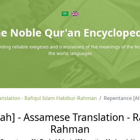
e Noble Qur'an Encyclope
ding reliable exegeses and translations of the meanings of the N
the world languages
nslation - Rafiqul Islam Habibur-Rahman
Repentance [At
h] - Assamese Translation - R
Rahman