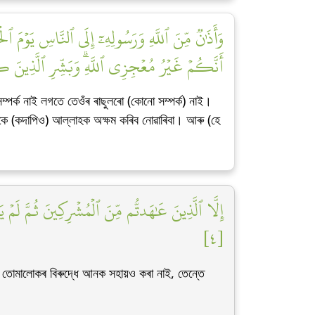
وَأَذَٰنٞ مِّنَ ٱللَّهِ وَرَسُولِهِۦٓ إِلَى ٱلنَّاسِ يَوۡمَ ٱلۡ
أَنَّكُمۡ غَيۡرُ مُعۡجِزِي ٱللَّهِۗ وَبَشِّرِ ٱلَّذِينَ ك]
্পৰ্ক নাই লগতে তেওঁৰ ৰাছুলৰো (কোনো সম্পৰ্ক) নাই।
োকে (কদাপিও) আল্লাহক অক্ষম কৰিব নোৱাৰিবা। আৰু (হে
إِلَّا ٱلَّذِينَ عَٰهَدتُّم مِّنَ ٱلۡمُشۡرِكِينَ ثُمَّ لَمۡ يَن
[٤]
ু তোমালোকৰ বিৰুদ্ধে আনক সহায়ও কৰা নাই, তেন্তে