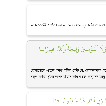
আৰু তেৱেঁই তেওঁলোকৰ অন্তৰৰ ক্ষোভ দূৰ কৰিব আৰু আল্ল
َا ٱلۡمُؤۡمِنِينَ وَلِيجَةٗۚ وَٱللَّهُ خَبِيرُۢ بِمَا
তোমালোকে এইটো ধাৰণা কৰিছা নেকি যে, তোমালোকক এন
ৰাছুল লগতে মুমিনসকলৰ বাহিৰে আন কাকো অন্তৰঙ্গ বন্
 وَفِي ٱلنَّارِ هُمۡ خَٰلِدُونَ [١٧