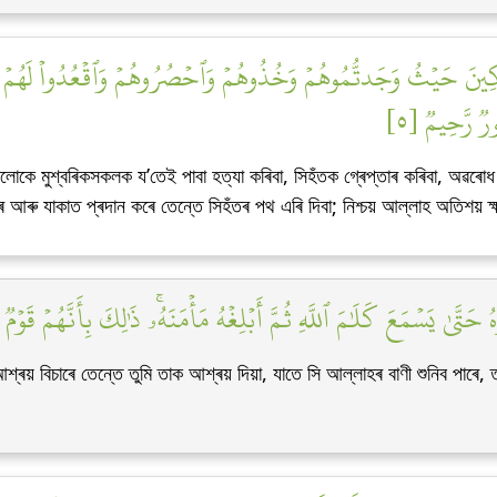
رِكِينَ حَيۡثُ وَجَدتُّمُوهُمۡ وَخُذُوهُمۡ وَٱحۡصُرُوهُمۡ وَٱقۡعُدُواْ لَهُمۡ كُلَّ
ُورٞ رَّحِيمٞ [٥
কে মুশ্বৰিকসকলক য’তেই পাবা হত্যা কৰিবা, সিহঁতক গ্ৰেপ্তাৰ কৰিবা, অৱৰোধ কৰি
ৰে আৰু যাকাত প্ৰদান কৰে তেন্তে সিহঁতৰ পথ এৰি দিবা; নিশ্চয় আল্লাহ অতিশয় ক
تَّىٰ يَسۡمَعَ كَلَٰمَ ٱللَّهِ ثُمَّ أَبۡلِغۡهُ مَأۡمَنَهُۥۚ ذَٰلِكَ بِأَنَّهُمۡ قَوۡمٞ 
 বিচাৰে তেন্তে তুমি তাক আশ্ৰয় দিয়া, যাতে সি আল্লাহৰ বাণী শুনিব পাৰে, তা