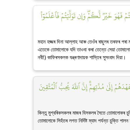
ُمۡ فَهُوَ خَيۡرٞ لَّكُمۡۖ وَإِن تَوَلَّيۡتُمۡ فَٱعۡلَمُوٓاْ
মহান হজ্জৰ দিনা আল্লাহ আৰু তেওঁৰ ৰাছুলৰ তৰফৰ পৰা ম
এতেকে তোমালোকে যদি তাওবা কৰা তেন্তে সেয়া তোমালোক
নবী!) কাফিৰসকলক যন্ত্ৰণাদায়ক শাস্তিৰ সুসংবাদ দিয়া।
َهُمۡ إِلَىٰ مُدَّتِهِمۡۚ إِنَّ ٱللَّهَ يُحِبُّ ٱلۡمُتَّقِينَ
কিন্তু মুশ্বৰিকসকলৰ মাজৰ যিসকলৰ সৈতে তোমালোকৰ চু
তোমালোকে সিহঁতৰ লগত নিৰ্দিষ্ট ম্যাদ পৰ্যন্ত চুক্তি পা