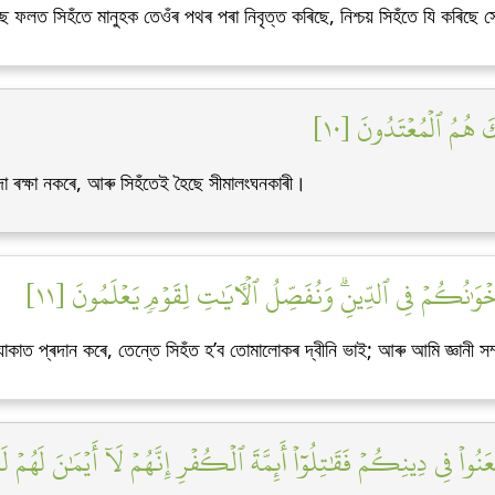
ে ফলত সিহঁতে মানুহক তেওঁৰ পথৰ পৰা নিবৃত্ত কৰিছে, নিশ্চয় সিহঁতে যি কৰিছে সেয়
ِكَ هُمُ ٱلۡمُعۡتَدُونَ [١٠
াদা ৰক্ষা নকৰে, আৰু সিহঁতেই হৈছে সীমালংঘনকাৰী।
 فَإِخۡوَٰنُكُمۡ فِي ٱلدِّينِۗ وَنُفَصِّلُ ٱلۡأٓيَٰتِ لِقَوۡمٖ يَعۡلَمُونَ [١١
াত প্ৰদান কৰে, তেন্তে সিহঁত হ’ব তোমালোকৰ দ্বীনি ভাই; আৰু আমি জ্ঞানী সম্প্
ُواْ فِي دِينِكُمۡ فَقَٰتِلُوٓاْ أَئِمَّةَ ٱلۡكُفۡرِ إِنَّهُمۡ لَآ أَيۡمَٰنَ لَهُمۡ لَع