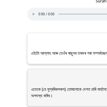
Sura
এইটো আল্লাহ আৰু তেওঁৰ ৰাছুলৰ তৰফৰ পৰা সম্পৰ্কচ্ছ
এতেকে (হে মুশ্বৰিকসকল) তোমালোকে দেশত চাৰি মাহলৈক
অপদস্থ কৰিব।