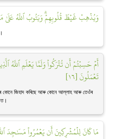
وَيُذۡهِبۡ غَيۡظَ قُلُوبِهِمۡۗ وَيَتُوبُ ٱللَّهُ عَلَىٰ مَ]
য়।
أَمۡ حَسِبۡتُمۡ أَن تُتۡرَكُواْ وَلَمَّا يَعۡلَمِ ٱللَّهُ ٱلّ
تَعۡمَلُونَ [١٦]
জৰ কোনে জিহাদ কৰিছে আৰু কোনে আল্লাহ আৰু তেওঁৰ
ৱগত।
مَا كَانَ لِلۡمُشۡرِكِينَ أَن يَعۡمُرُواْ مَسَٰجِدَ ٱللَّ]