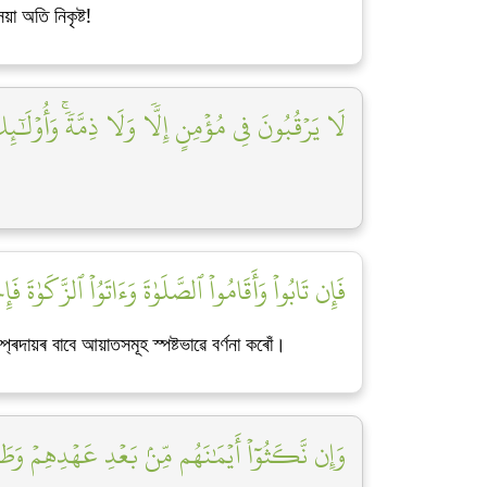
া অতি নিকৃষ্ট!
لَا يَرۡقُبُونَ فِي مُؤۡمِنٍ إِلّٗا وَلَا ذِمَّةٗۚ وَأُوْلَٰٓئ]
فَإِن تَابُواْ وَأَقَامُواْ ٱلصَّلَوٰةَ وَءَاتَوُاْ ٱلزَّكَوٰةَ]
ৰদায়ৰ বাবে আয়াতসমূহ স্পষ্টভাৱে বৰ্ণনা কৰোঁ।
وَإِن نَّكَثُوٓاْ أَيۡمَٰنَهُم مِّنۢ بَعۡدِ عَهۡدِهِمۡ وَطَعَن]