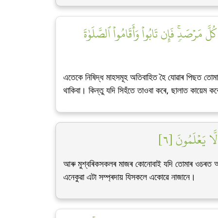
 مَرۡصَدٖۚ فَإِن تَابُواْ وَأَقَامُواْ ٱلصَّلَوٰةَ
এতেকে নিষিদ্ধ মাহসমূহ অতিবাহিত হৈ যোৱাৰ পিছত তোমালো
থাকিবা। কিন্তু যদি সিহঁতে তাওবা কৰে, ছালাত কায়েম ক
لَّا يَعۡلَمُونَ [٦
আৰু মুশ্বৰিকসকলৰ মাজৰ কোনোবাই যদি তোমাৰ ওচৰত আশ্ৰয়
এনেকুৱা এটা সম্প্ৰদায় যিসকলে একোৱে নাজানে।