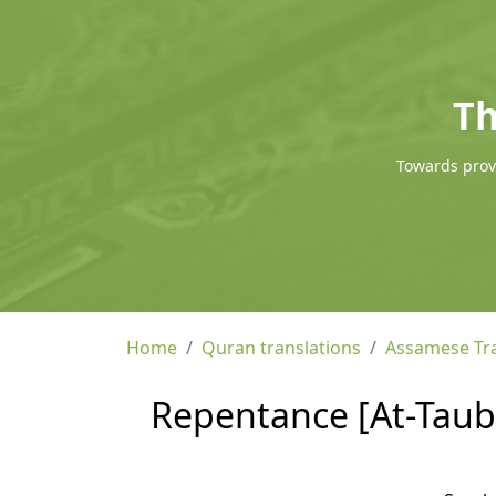
Th
Towards provi
Home
Quran translations
Assamese Tra
Repentance [At-Tauba