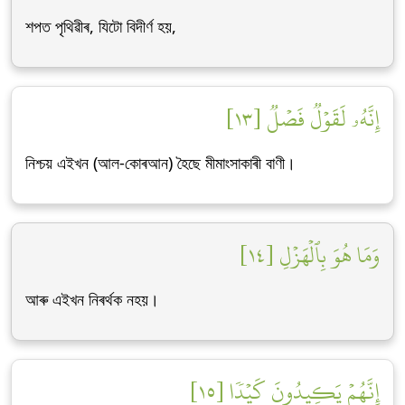
শপত পৃথিৱীৰ, যিটো বিদীৰ্ণ হয়,
إِنَّهُۥ لَقَوۡلٞ فَصۡلٞ [١٣]
নিশ্চয় এইখন (আল-কোৰআন) হৈছে মীমাংসাকাৰী বাণী।
وَمَا هُوَ بِٱلۡهَزۡلِ [١٤]
আৰু এইখন নিৰৰ্থক নহয়।
إِنَّهُمۡ يَكِيدُونَ كَيۡدٗا [١٥]