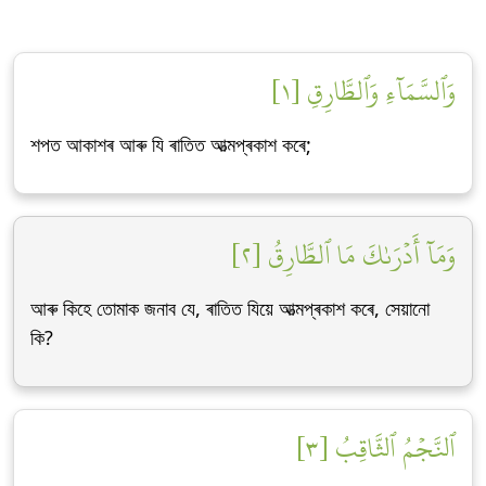
وَٱلسَّمَآءِ وَٱلطَّارِقِ [١]
শপত আকাশৰ আৰু যি ৰাতিত আত্মপ্ৰকাশ কৰে;
وَمَآ أَدۡرَىٰكَ مَا ٱلطَّارِقُ [٢]
আৰু কিহে তোমাক জনাব যে, ৰাতিত যিয়ে আত্মপ্ৰকাশ কৰে, সেয়ানো
কি?
ٱلنَّجۡمُ ٱلثَّاقِبُ [٣]