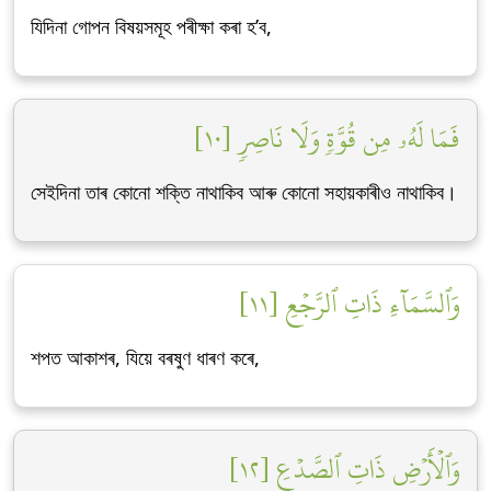
যিদিনা গোপন বিষয়সমূহ পৰীক্ষা কৰা হ’ব,
فَمَا لَهُۥ مِن قُوَّةٖ وَلَا نَاصِرٖ [١٠]
সেইদিনা তাৰ কোনো শক্তি নাথাকিব আৰু কোনো সহায়কাৰীও নাথাকিব।
وَٱلسَّمَآءِ ذَاتِ ٱلرَّجۡعِ [١١]
শপত আকাশৰ, যিয়ে বৰষুণ ধাৰণ কৰে,
وَٱلۡأَرۡضِ ذَاتِ ٱلصَّدۡعِ [١٢]