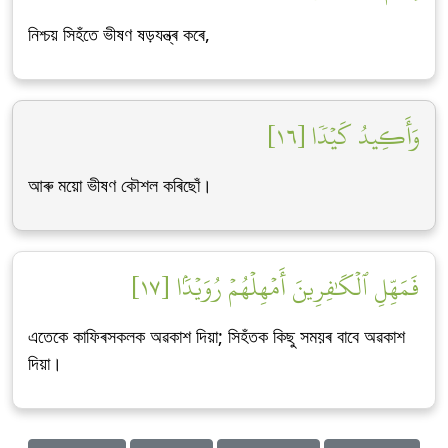
নিশ্চয় সিহঁতে ভীষণ ষড়যন্ত্ৰ কৰে,
وَأَكِيدُ كَيۡدٗا [١٦]
আৰু ময়ো ভীষণ কৌশল কৰিছোঁ।
فَمَهِّلِ ٱلۡكَٰفِرِينَ أَمۡهِلۡهُمۡ رُوَيۡدَۢا [١٧]
এতেকে কাফিৰসকলক অৱকাশ দিয়া; সিহঁতক কিছু সময়ৰ বাবে অৱকাশ
দিয়া।