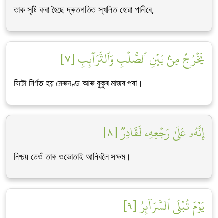
তাক সৃষ্টি কৰা হৈছে দ্ৰুতগতিত স্খলিত হোৱা পানীৰে,
يَخۡرُجُ مِنۢ بَيۡنِ ٱلصُّلۡبِ وَٱلتَّرَآئِبِ [٧]
যিটো নিৰ্গত হয় মেৰুদণ্ড আৰু বুকুৰ মাজৰ পৰা।
إِنَّهُۥ عَلَىٰ رَجۡعِهِۦ لَقَادِرٞ [٨]
নিশ্চয় তেওঁ তাক ওভোতাই আনিবলৈ সক্ষম।
يَوۡمَ تُبۡلَى ٱلسَّرَآئِرُ [٩]