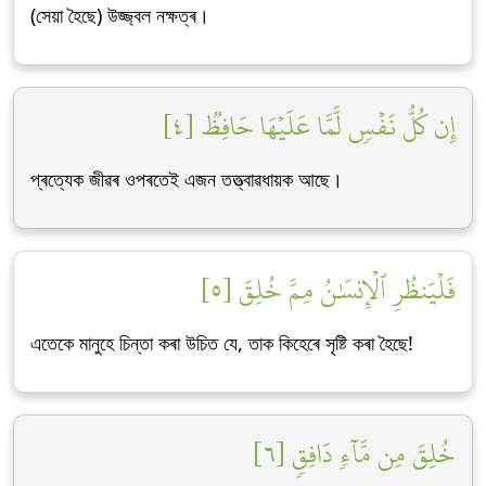
(সেয়া হৈছে) উজ্জ্বল নক্ষত্ৰ।
إِن كُلُّ نَفۡسٖ لَّمَّا عَلَيۡهَا حَافِظٞ [٤]
প্ৰত্যেক জীৱৰ ওপৰতেই এজন তত্ত্বাৱধায়ক আছে।
فَلۡيَنظُرِ ٱلۡإِنسَٰنُ مِمَّ خُلِقَ [٥]
এতেকে মানুহে চিন্তা কৰা উচিত যে, তাক কিহেৰে সৃষ্টি কৰা হৈছে!
خُلِقَ مِن مَّآءٖ دَافِقٖ [٦]