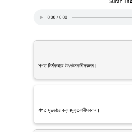
Surah
Tho
শপত নিৰ্মমভাৱে উৎপটনকাৰীসকলৰ।
শপত মৃদুভাৱে বন্ধনমূক্তকাৰীসকলৰ।