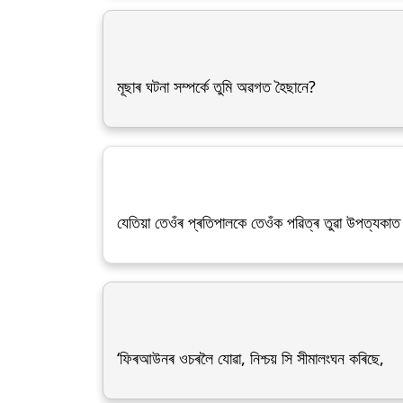
মূছাৰ ঘটনা সম্পৰ্কে তুমি অৱগত হৈছানে?
যেতিয়া তেওঁৰ প্ৰতিপালকে তেওঁক পৱিত্ৰ তুৱা উপত্যকাত
‘ফিৰআউনৰ ওচৰলৈ যোৱা, নিশ্চয় সি সীমালংঘন কৰিছে,