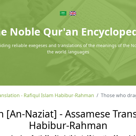
e Noble Qur'an Encyclope
ding reliable exegeses and translations of the meanings of the N
the world languages
nslation - Rafiqul Islam Habibur-Rahman
Those who drag
 [An-Naziat] - Assamese Transl
Habibur-Rahman