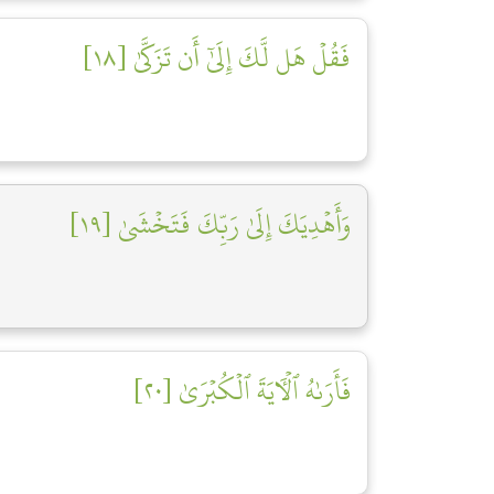
فَقُلۡ هَل لَّكَ إِلَىٰٓ أَن تَزَكَّىٰ [١٨]
وَأَهۡدِيَكَ إِلَىٰ رَبِّكَ فَتَخۡشَىٰ [١٩]
فَأَرَىٰهُ ٱلۡأٓيَةَ ٱلۡكُبۡرَىٰ [٢٠]