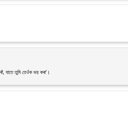
ঁ, যাতে তুমি তেওঁক ভয় কৰা’।