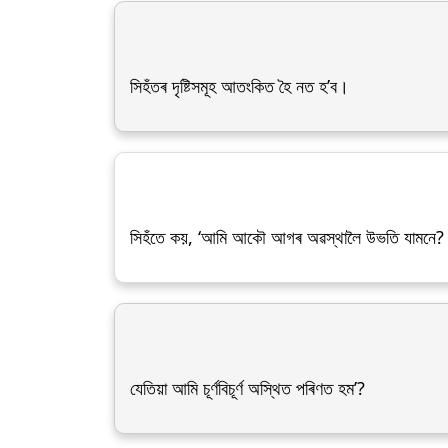
সিহঁতৰ দৃষ্টিসমূহ আতংকিত হৈ নত হ’ব।
সিহঁতে কয়, ‘আমি আকৌ আগৰ অৱস্থালৈ উভতি যামনে?
যেতিয়া আমি চূৰ্ণবিচূৰ্ণ অস্থিত পৰিণত হম’?