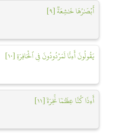
أَبۡصَٰرُهَا خَٰشِعَةٞ [٩]
يَقُولُونَ أَءِنَّا لَمَرۡدُودُونَ فِي ٱلۡحَافِرَةِ [١٠]
أَءِذَا كُنَّا عِظَٰمٗا نَّخِرَةٗ [١١]