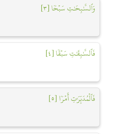
وَٱلسَّٰبِحَٰتِ سَبۡحٗا [٣]
فَٱلسَّٰبِقَٰتِ سَبۡقٗا [٤]
فَٱلۡمُدَبِّرَٰتِ أَمۡرٗا [٥]