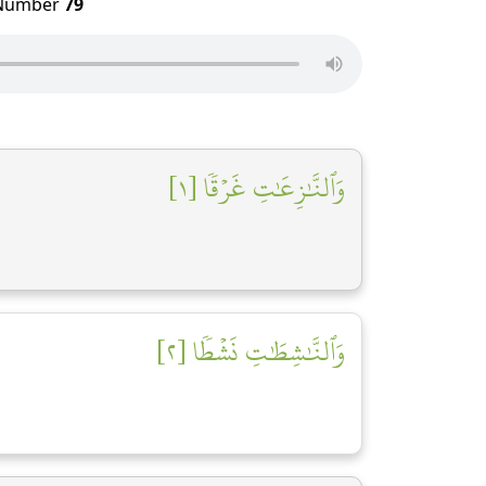
umber
79
وَٱلنَّٰزِعَٰتِ غَرۡقٗا [١]
وَٱلنَّٰشِطَٰتِ نَشۡطٗا [٢]