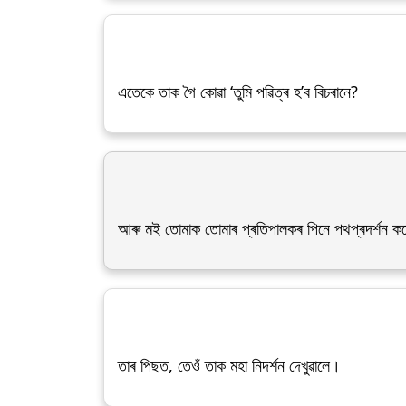
এতেকে তাক গৈ কোৱা ‘তুমি পৱিত্ৰ হ’ব বিচৰানে?
আৰু মই তোমাক তোমাৰ প্ৰতিপালকৰ পিনে পথপ্ৰদৰ্শন কৰো
তাৰ পিছত, তেওঁ তাক মহা নিদৰ্শন দেখুৱালে।