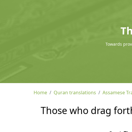
Th
Towards provi
Home
Quran translations
Assamese Tra
Those who drag forth