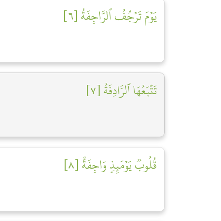
يَوۡمَ تَرۡجُفُ ٱلرَّاجِفَةُ [٦]
تَتۡبَعُهَا ٱلرَّادِفَةُ [٧]
قُلُوبٞ يَوۡمَئِذٖ وَاجِفَةٌ [٨]