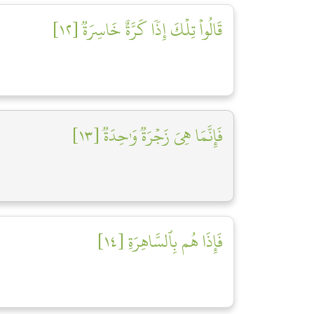
قَالُواْ تِلۡكَ إِذٗا كَرَّةٌ خَاسِرَةٞ [١٢]
فَإِنَّمَا هِيَ زَجۡرَةٞ وَٰحِدَةٞ [١٣]
فَإِذَا هُم بِٱلسَّاهِرَةِ [١٤]