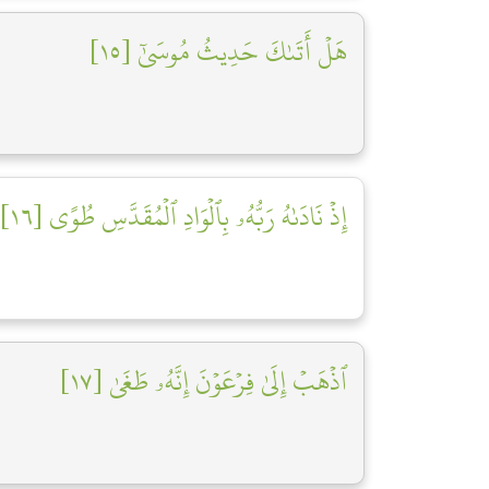
هَلۡ أَتَىٰكَ حَدِيثُ مُوسَىٰٓ [١٥]
إِذۡ نَادَىٰهُ رَبُّهُۥ بِٱلۡوَادِ ٱلۡمُقَدَّسِ طُوًى [١٦]
ٱذۡهَبۡ إِلَىٰ فِرۡعَوۡنَ إِنَّهُۥ طَغَىٰ [١٧]