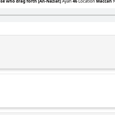
se who drag forth [An-Naziat]
Ayah
46
Location
Maccah
N