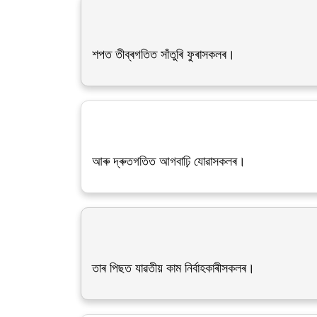
শপত তীব্ৰগতিত সাঁতুৰি ফুৰাসকলৰ।
আৰু দ্ৰুতগতিত আগবাঢ়ি যোৱাসকলৰ।
তাৰ পিছত যাৱতীয় কাম নিৰ্বাহকাৰীসকলৰ।