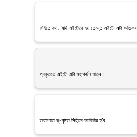
সিহঁতে কয়, ‘যদি এইটোৱে হয় তেন্তে এইটো এটা ক্ষতিকৰ প
প্ৰকৃততে এইটো এটা মহাগৰ্জন মাত্ৰ।
তৎক্ষণাত ভূ-পৃষ্ঠত সিহঁতৰ আবিৰ্ভাৱ হ’ব।