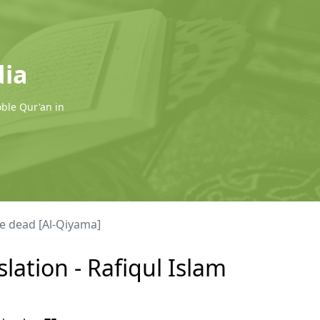
dia
oble Qur'an in
he dead [Al-Qiyama]
lation - Rafiqul Islam