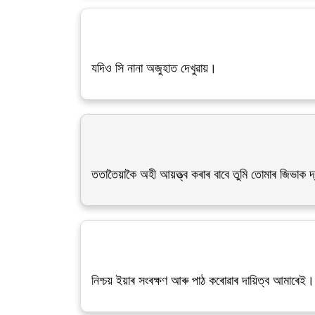
যদিও সি নানা অজুহাত দেখুৱায়।
ততাতৈয়াকৈ অহী আয়ত্ত্ব কৰাৰ বাবে তুমি তোমাৰ জিভাক দ
নিশ্চয় ইয়াৰ সংৰক্ষণ আৰু পাঠ কৰোৱাৰ দায়িত্ব আমাৰেই।