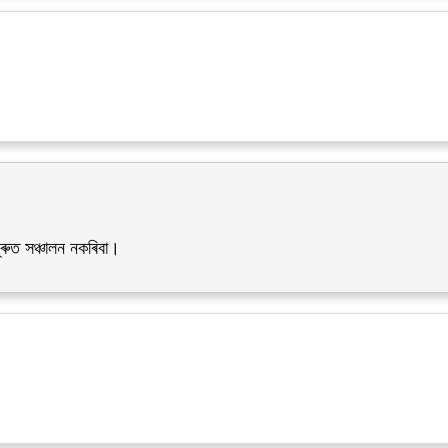
্ৰুত সঞ্চালন নকৰিবা।