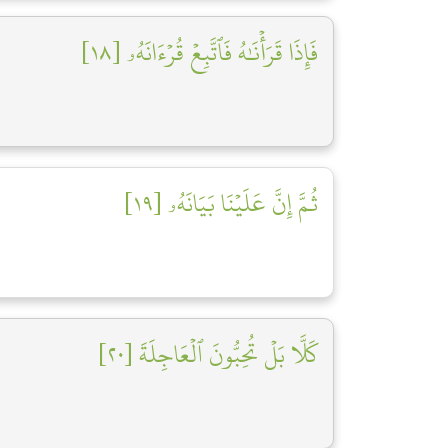
فَإِذَا قَرَأۡنَٰهُ فَٱتَّبِعۡ قُرۡءَانَهُۥ [١٨]
ثُمَّ إِنَّ عَلَيۡنَا بَيَانَهُۥ [١٩]
كَلَّا بَلۡ تُحِبُّونَ ٱلۡعَاجِلَةَ [٢٠]