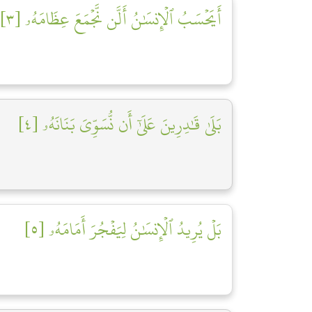
أَيَحۡسَبُ ٱلۡإِنسَٰنُ أَلَّن نَّجۡمَعَ عِظَامَهُۥ [٣]
بَلَىٰ قَٰدِرِينَ عَلَىٰٓ أَن نُّسَوِّيَ بَنَانَهُۥ [٤]
بَلۡ يُرِيدُ ٱلۡإِنسَٰنُ لِيَفۡجُرَ أَمَامَهُۥ [٥]