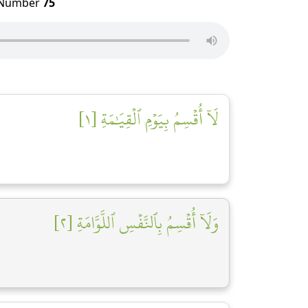
Number
75
لَآ أُقۡسِمُ بِيَوۡمِ ٱلۡقِيَٰمَةِ [١]
وَلَآ أُقۡسِمُ بِٱلنَّفۡسِ ٱللَّوَّامَةِ [٢]