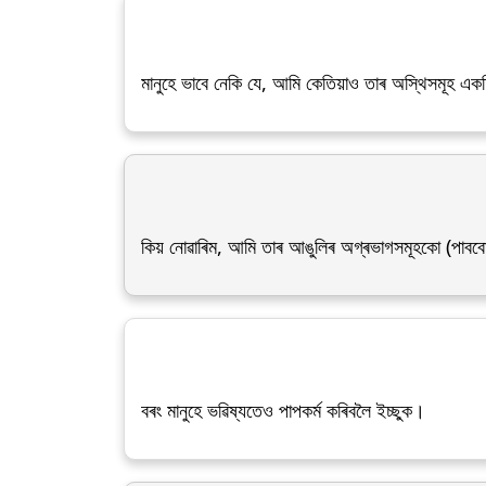
মানুহে ভাবে নেকি যে, আমি কেতিয়াও তাৰ অস্থিসমূহ এক
কিয় নোৱাৰিম, আমি তাৰ আঙুলিৰ অগ্ৰভাগসমূহকো (পাববোৰ
বৰং মানুহে ভৱিষ্যতেও পাপকৰ্ম কৰিবলৈ ইচ্ছুক।