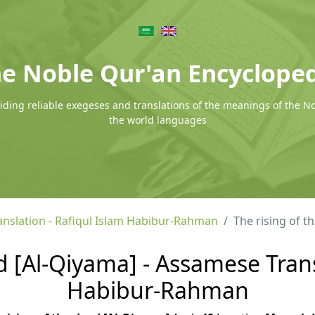
e Noble Qur'an Encyclope
ding reliable exegeses and translations of the meanings of the N
the world languages
nslation - Rafiqul Islam Habibur-Rahman
The rising of t
d [Al-Qiyama] - Assamese Trans
Habibur-Rahman