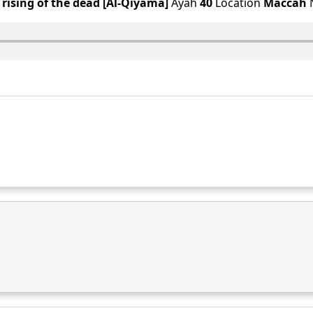
 rising of the dead [Al-Qiyama]
Ayah
40
Location
Maccah