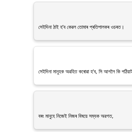
সেইদিনা ঠাই হ’ব কেৱল তোমাৰ প্ৰতিপালকৰ ওচৰত।
সেইদিনা মানুহক অৱহিত কৰোৱা হ’ব, সি আগলৈ কি পঠিয়
বৰং মানুহে নিজেই নিজৰ বিষয়ে সম্যক অৱগত,