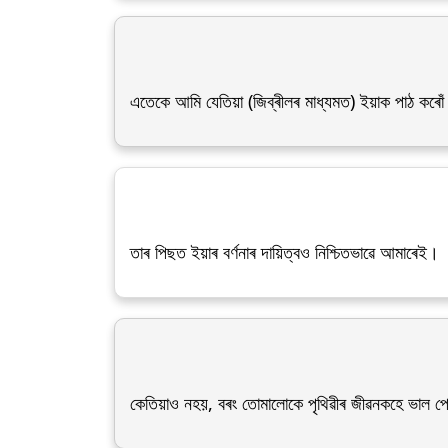
এতেকে আমি যেতিয়া (জিব্ৰীলৰ মাধ্যমত) ইয়াক পাঠ কৰোঁ 
তাৰ পিছত ইয়াৰ বৰ্ণনাৰ দায়িত্বও নিশ্চিতভাৱে আমাৰেই।
কেতিয়াও নহয়, বৰং তোমালোকে পৃথিৱীৰ জীৱনকহে ভাল পো