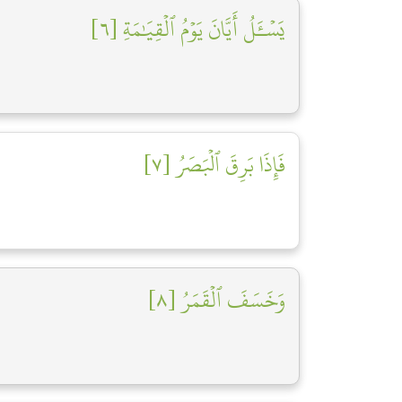
يَسۡـَٔلُ أَيَّانَ يَوۡمُ ٱلۡقِيَٰمَةِ [٦]
فَإِذَا بَرِقَ ٱلۡبَصَرُ [٧]
وَخَسَفَ ٱلۡقَمَرُ [٨]