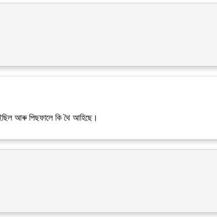
াইছিল আৰু পিছফালে কি থৈ আহিছে।