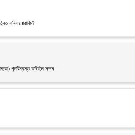
ত্ৰিত কৰিব নোৱাৰিম?
কো) পুনৰ্বিন্যস্ত কৰিবলৈ সক্ষম।