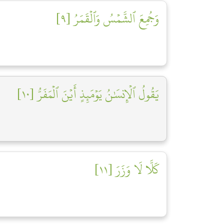
وَجُمِعَ ٱلشَّمۡسُ وَٱلۡقَمَرُ [٩]
يَقُولُ ٱلۡإِنسَٰنُ يَوۡمَئِذٍ أَيۡنَ ٱلۡمَفَرُّ [١٠]
كَلَّا لَا وَزَرَ [١١]