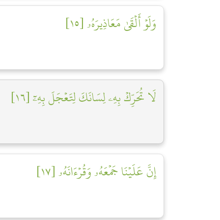
وَلَوۡ أَلۡقَىٰ مَعَاذِيرَهُۥ [١٥]
لَا تُحَرِّكۡ بِهِۦ لِسَانَكَ لِتَعۡجَلَ بِهِۦٓ [١٦]
إِنَّ عَلَيۡنَا جَمۡعَهُۥ وَقُرۡءَانَهُۥ [١٧]