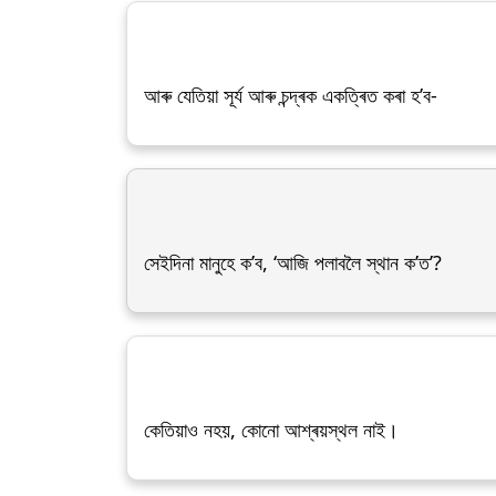
আৰু যেতিয়া সূৰ্য আৰু চন্দ্ৰক একত্ৰিত কৰা হ’ব-
সেইদিনা মানুহে ক’ব, ‘আজি পলাবলৈ স্থান ক’ত’?
কেতিয়াও নহয়, কোনো আশ্ৰয়স্থল নাই।