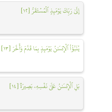
إِلَىٰ رَبِّكَ يَوۡمَئِذٍ ٱلۡمُسۡتَقَرُّ [١٢]
يُنَبَّؤُاْ ٱلۡإِنسَٰنُ يَوۡمَئِذِۭ بِمَا قَدَّمَ وَأَخَّرَ [١٣]
بَلِ ٱلۡإِنسَٰنُ عَلَىٰ نَفۡسِهِۦ بَصِيرَةٞ [١٤]