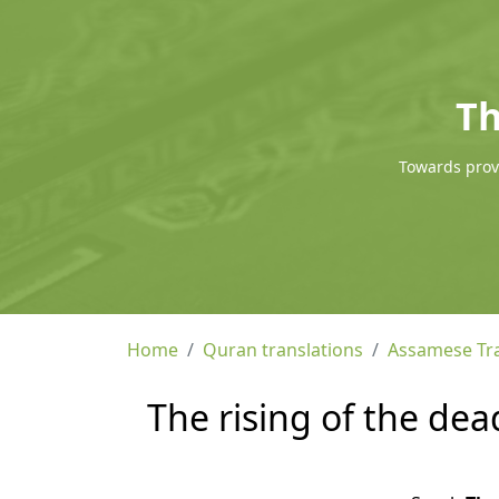
Th
Towards provi
Home
Quran translations
Assamese Tra
The rising of the dea