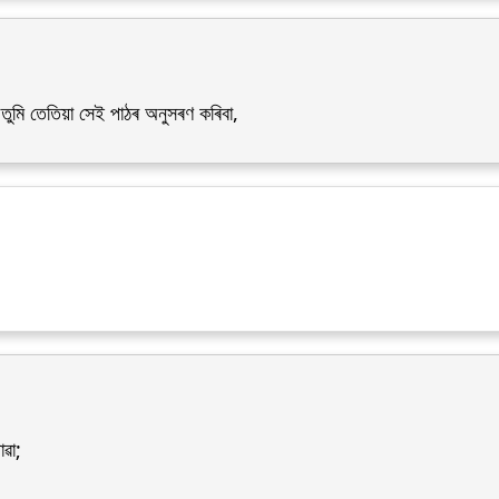
তুমি তেতিয়া সেই পাঠৰ অনুসৰণ কৰিবা,
ৱা;