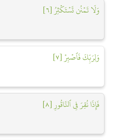
وَلَا تَمۡنُن تَسۡتَكۡثِرُ [٦]
وَلِرَبِّكَ فَٱصۡبِرۡ [٧]
فَإِذَا نُقِرَ فِي ٱلنَّاقُورِ [٨]