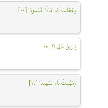
وَجَعَلۡتُ لَهُۥ مَالٗا مَّمۡدُودٗا [١٢]
وَبَنِينَ شُهُودٗا [١٣]
وَمَهَّدتُّ لَهُۥ تَمۡهِيدٗا [١٤]