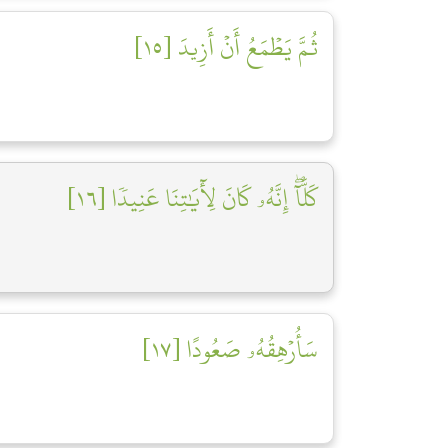
ثُمَّ يَطۡمَعُ أَنۡ أَزِيدَ [١٥]
كَلَّآۖ إِنَّهُۥ كَانَ لِأٓيَٰتِنَا عَنِيدٗا [١٦]
سَأُرۡهِقُهُۥ صَعُودًا [١٧]