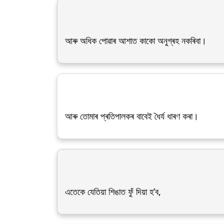
আৰু অধিক পোৱাৰ আশাত কাকো অনুগ্ৰহ নকৰিবা।
আৰু তোমাৰ প্ৰতিপালকৰ বাবেই ধৈৰ্য ধাৰণ কৰা।
এতেকে যেতিয়া শিঙাত ফুঁ দিয়া হ’ব,