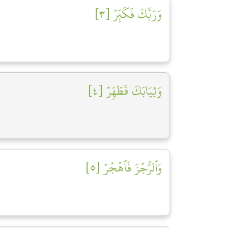
وَرَبَّكَ فَكَبِّرۡ [٣]
وَثِيَابَكَ فَطَهِّرۡ [٤]
وَٱلرُّجۡزَ فَٱهۡجُرۡ [٥]