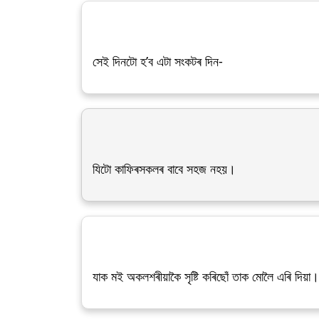
সেই দিনটো হ’ব এটা সংকটৰ দিন-
যিটো কাফিৰসকলৰ বাবে সহজ নহয়।
যাক মই অকলশৰীয়াকৈ সৃষ্টি কৰিছোঁ তাক মোলৈ এৰি দিয়া।