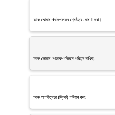
আৰু তোমাৰ প্ৰতিপালকৰ শ্ৰেষ্ঠত্ব ঘোষণা কৰা।
আৰু তোমাৰ পোছাক-পৰিচ্ছদ পৱিত্ৰ ৰাখিবা,
আৰু অপৱিত্ৰতা (শ্বিৰ্ক) পৰিহাৰ কৰা,