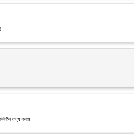
!
ৰিবলৈ বাধ্য কৰাম।