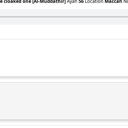
e cloaked one [Al-Muddathir]
Ayah
56
Location
Maccah
N