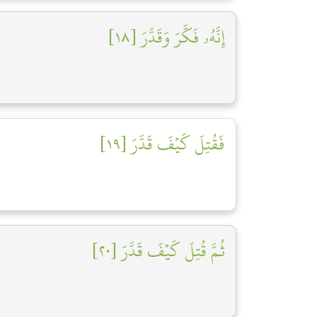
إِنَّهُۥ فَكَّرَ وَقَدَّرَ [١٨]
فَقُتِلَ كَيۡفَ قَدَّرَ [١٩]
ثُمَّ قُتِلَ كَيۡفَ قَدَّرَ [٢٠]