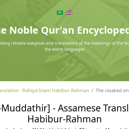
e Noble Qur'an Encyclope
ding reliable exegeses and translations of the meanings of the N
the world languages
nslation - Rafiqul Islam Habibur-Rahman
The cloaked on
-Muddathir] - Assamese Transla
Habibur-Rahman