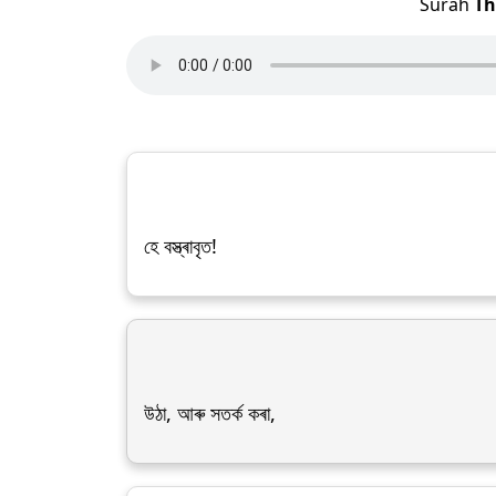
Surah
Th
হে বস্ত্ৰাবৃত!
উঠা, আৰু সতৰ্ক কৰা,