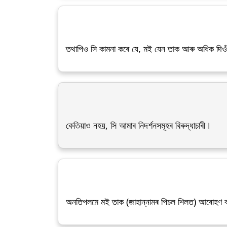
তথাপিও সি কামনা কৰে যে, মই যেন তাক আৰু অধিক দিওঁ
কেতিয়াও নহয়, সি আমাৰ নিদৰ্শনসমূহৰ বিৰুদ্ধাচাৰী।
অনতিপলমে মই তাক (জাহান্নামৰ পিচল শিলত) আৰোহণ ক