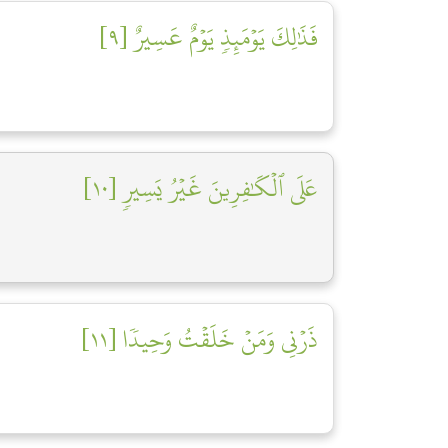
فَذَٰلِكَ يَوۡمَئِذٖ يَوۡمٌ عَسِيرٌ [٩]
عَلَى ٱلۡكَٰفِرِينَ غَيۡرُ يَسِيرٖ [١٠]
ذَرۡنِي وَمَنۡ خَلَقۡتُ وَحِيدٗا [١١]