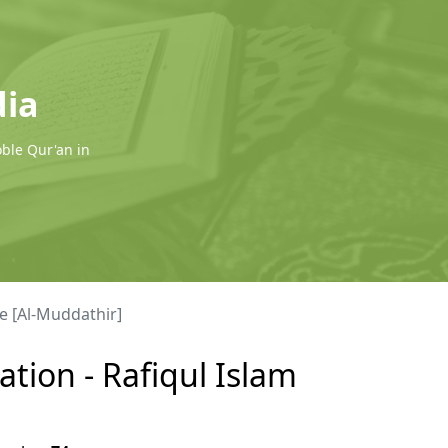
dia
oble Qur'an in
e [Al-Muddathir]
tion - Rafiqul Islam