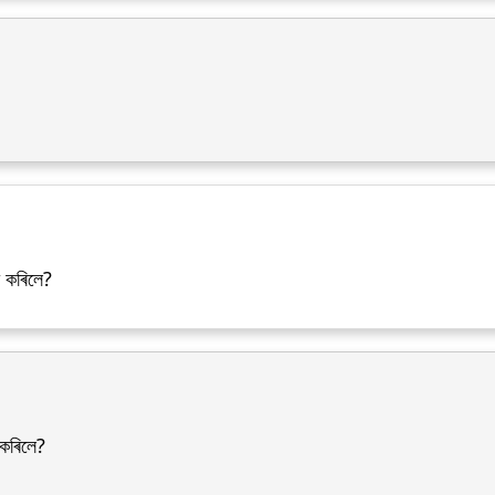
ণ কৰিলে?
 কৰিলে?