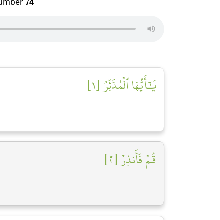
umber
74
يَٰٓأَيُّهَا ٱلۡمُدَّثِّرُ [١]
قُمۡ فَأَنذِرۡ [٢]