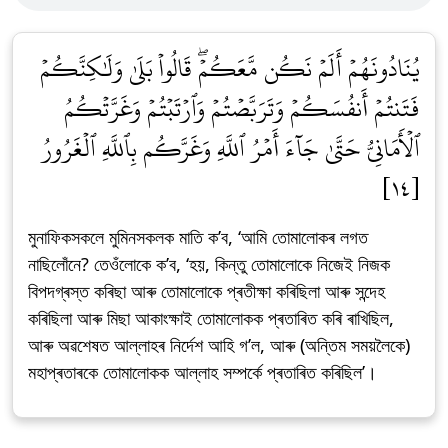
يُنَادُونَهُمۡ أَلَمۡ نَكُن مَّعَكُمۡۖ قَالُواْ بَلَىٰ وَلَٰكِنَّكُمۡ
فَتَنتُمۡ أَنفُسَكُمۡ وَتَرَبَّصۡتُمۡ وَٱرۡتَبۡتُمۡ وَغَرَّتۡكُمُ
ٱلۡأَمَانِيُّ حَتَّىٰ جَآءَ أَمۡرُ ٱللَّهِ وَغَرَّكُم بِٱللَّهِ ٱلۡغَرُورُ
[١٤]
মুনাফিকসকলে মুমিনসকলক মাতি ক’ব, ‘আমি তোমালোকৰ লগত
নাছিলোঁনে? তেওঁলোকে ক’ব, ‘হয়, কিন্তু তোমালোকে নিজেই নিজক
বিপদগ্ৰস্ত কৰিছা আৰু তোমালোকে প্ৰতীক্ষা কৰিছিলা আৰু সন্দেহ
কৰিছিলা আৰু মিছা আকাংক্ষাই তোমালোকক প্ৰতাৰিত কৰি ৰাখিছিল,
আৰু অৱশেষত আল্লাহৰ নিৰ্দেশ আহি গ’ল, আৰু (অন্তিম সময়লৈকে)
মহাপ্ৰতাৰকে তোমালোকক আল্লাহ সম্পৰ্কে প্ৰতাৰিত কৰিছিল’।