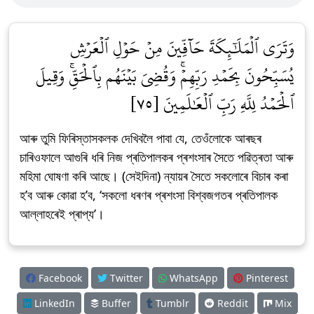
وَتَرَى ٱلۡمَلَٰٓئِكَةَ حَآفِّينَ مِنۡ حَوۡلِ ٱلۡعَرۡشِ
يُسَبِّحُونَ بِحَمۡدِ رَبِّهِمۡۚ وَقُضِيَ بَيۡنَهُم بِٱلۡحَقِّۚ وَقِيلَ
ٱلۡحَمۡدُ لِلَّهِ رَبِّ ٱلۡعَٰلَمِينَ [٧٥]
আৰু তুমি ফিৰিস্তাসকলক দেখিবলৈ পাবা যে, তেওঁলোকে আৰছৰ
চাৰিওফালে আগুৰি ধৰি নিজ প্ৰতিপালকৰ প্ৰশংসাৰ সৈতে পৱিত্ৰতা আৰু
মহিমা ঘোষণা কৰি আছে। (সেইদিনা) ন্যায়ৰ সৈতে সকলোৰে বিচাৰ কৰা
হ’ব আৰু কোৱা হ’ব, ‘সকলো ধৰণৰ প্ৰশংসা বিশ্বজগতৰ প্ৰতিপালক
আল্লাহৰেই প্ৰাপ্য’।
Facebook
Twitter
WhatsApp
Pinterest
LinkedIn
Buffer
Tumblr
Reddit
Mix