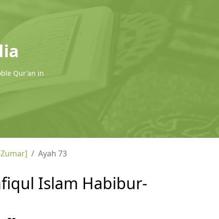
dia
oble Qur'an in
-Zumar]
Ayah 73
fiqul Islam Habibur-