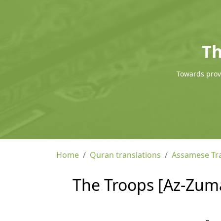
Th
Towards provi
Home
Quran translations
Assamese Tra
The Troops [Az-Zuma