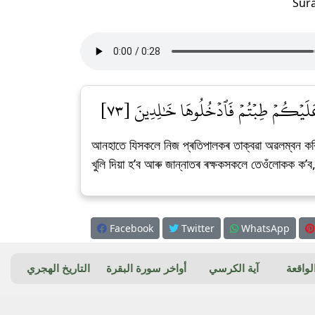
Sur
ٰمٌ عَلَيۡكُمۡ طِبۡتُمۡ فَٱدۡخُلُوهَا خَٰلِدِينَ [٧٣
আনহাতে যিসকলে নিজ প্ৰতিপালকৰ তাক্বৱা অৱলম্বন কৰ
খুলি দিয়া হ’ব আৰু জান্নাতৰ ৰক্ষকসকলে তেওঁলোকক ক’
Facebook
Twitter
WhatsApp
واقعة
آية الكرسي
أواخر سورة البقرة
التاريخ الهجري