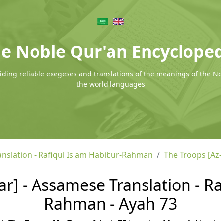
e Noble Qur'an Encyclope
ding reliable exegeses and translations of the meanings of the N
the world languages
nslation - Rafiqul Islam Habibur-Rahman
The Troops [Az
r] - Assamese Translation - Ra
Rahman - Ayah 73