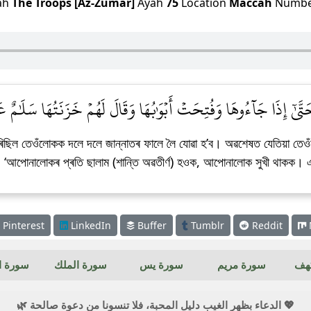
ah
The Troops [Az-Zumar]
Ayah
75
Location
Maccah
Numb
رًاۖ حَتَّىٰٓ إِذَا جَآءُوهَا وَفُتِحَتۡ أَبۡوَٰبُهَا وَقَالَ لَهُمۡ خَزَنَتُهَا سَلَ
িছিল তেওঁলোকক দলে দলে জান্নাতৰ ফালে লৈ যোৱা হ’ব। অৱশেষত যেতিয়া তেওঁ
ব, ‘আপোনালোকৰ প্ৰতি ছালাম (শান্তি অৱতীৰ্ণ) হওক, আপোনালোক সুখী থাকক। এ
Pinterest
LinkedIn
Buffer
Tumblr
Reddit
كهف
سورة مريم
سورة يس
سورة الملك
سورة ال
💖 الدعاء بظهر الغيب دليل المحبة، فلا تنسونا من دعوة صالحة 🌿