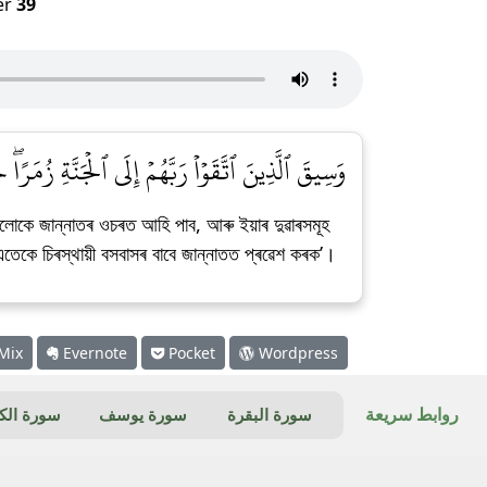
er
39
وَسِيقَ ٱلَّذِينَ ٱتَّقَوۡاْ رَبَّهُمۡ إِلَى ٱلۡجَنَّةِ زُمَ]
লোকে জান্নাতৰ ওচৰত আহি পাব, আৰু ইয়াৰ দুৱাৰসমূহ
তেকে চিৰস্থায়ী বসবাসৰ বাবে জান্নাতত প্ৰৱেশ কৰক’।
Mix
Evernote
Pocket
Wordpress
روابط سريعة
سورة البقرة
سورة يوسف
سورة ال