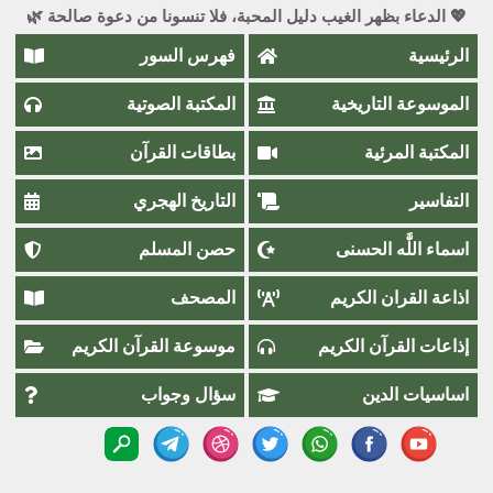
💖 الدعاء بظهر الغيب دليل المحبة، فلا تنسونا من دعوة صالحة 🌿
الرئيسية
فهرس السور
الموسوعة التاريخية
المكتبة الصوتية
المكتبة المرئية
بطاقات القرآن
التفاسير
التاريخ الهجري
اسماء اللَّٰه الحسنى
حصن المسلم
اذاعة القران الكريم
المصحف
إذاعات القرآن الكريم
موسوعة القرآن الكريم
اساسيات الدين
سؤال وجواب