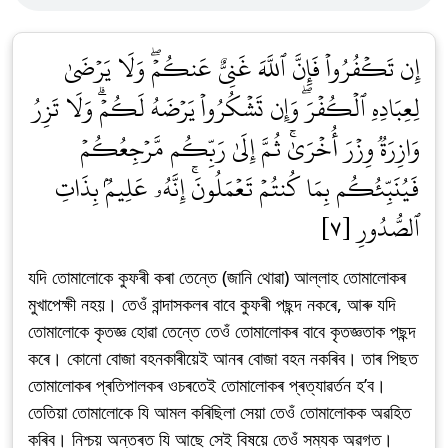
إِن تَكۡفُرُواْ فَإِنَّ ٱللَّهَ غَنِيٌّ عَنكُمۡۖ وَلَا يَرۡضَىٰ
لِعِبَادِهِ ٱلۡكُفۡرَۖ وَإِن تَشۡكُرُواْ يَرۡضَهُ لَكُمۡۗ وَلَا تَزِرُ
وَازِرَةٞ وِزۡرَ أُخۡرَىٰۚ ثُمَّ إِلَىٰ رَبِّكُم مَّرۡجِعُكُمۡ
فَيُنَبِّئُكُم بِمَا كُنتُمۡ تَعۡمَلُونَۚ إِنَّهُۥ عَلِيمُۢ بِذَاتِ
ٱلصُّدُورِ [٧]
যদি তোমালোকে কুফৰী কৰা তেন্তে (জানি থোৱা) আল্লাহ তোমালোকৰ
মুখাপেক্ষী নহয়। তেওঁ বান্দাসকলৰ বাবে কুফৰী পছন্দ নকৰে, আৰু যদি
তোমালোকে কৃতজ্ঞ হোৱা তেন্তে তেওঁ তোমালোকৰ বাবে কৃতজ্ঞতাক পছন্দ
কৰে। কোনো বোজা বহনকাৰীয়েই আনৰ বোজা বহন নকৰিব। তাৰ পিছত
তোমালোকৰ প্ৰতিপালকৰ ওচৰতেই তোমালোকৰ প্ৰত্যাৱৰ্তন হ’ব।
তেতিয়া তোমালোকে যি আমল কৰিছিলা সেয়া তেওঁ তোমালোকক অৱহিত
কৰিব। নিশ্চয় অন্তৰত যি আছে সেই বিষয়ে তেওঁ সম্যক অৱগত।