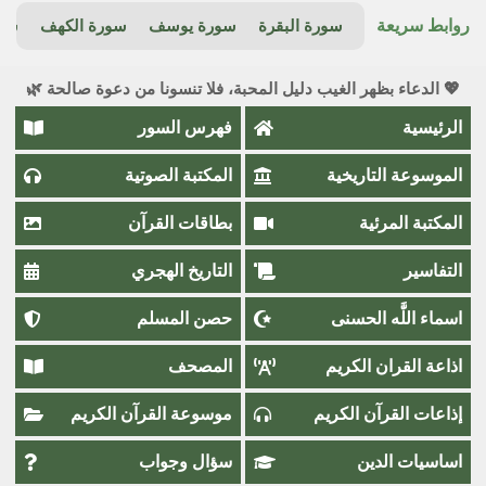
روابط سريعة
سورة البقرة
سورة يوسف
سورة الكهف
سور
💖 الدعاء بظهر الغيب دليل المحبة، فلا تنسونا من دعوة صالحة 🌿
الرئيسية
فهرس السور
الموسوعة التاريخية
المكتبة الصوتية
المكتبة المرئية
بطاقات القرآن
التفاسير
التاريخ الهجري
اسماء اللَّٰه الحسنى
حصن المسلم
اذاعة القران الكريم
المصحف
إذاعات القرآن الكريم
موسوعة القرآن الكريم
اساسيات الدين
سؤال وجواب