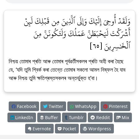
وَلَقَدۡ أُوحِيَ إِلَيۡكَ وَإِلَى ٱلَّذِينَ مِن قَبۡلِكَ لَئِنۡ
أَشۡرَكۡتَ لَيَحۡبَطَنَّ عَمَلُكَ وَلَتَكُونَنَّ مِنَ
ٱلۡخَٰسِرِينَ [٦٥]
নিশ্চয় তোমাৰ প্ৰতি আৰু তোমাৰ পূৰ্বৱৰ্তীসকলৰ প্ৰতি অহী কৰা হৈছে
যে, ‘যদি তুমি শ্বিৰ্ক কৰা তেন্তে তোমাৰ সকলো আমল নিষ্ফল হৈ যাব
আৰু নিশ্চয় তুমি ক্ষতিগ্ৰস্তসকলৰ অন্তৰ্ভুক্ত হ’বা।
Facebook
Twitter
WhatsApp
Pinterest
LinkedIn
Buffer
Tumblr
Reddit
Mix
Evernote
Pocket
Wordpress