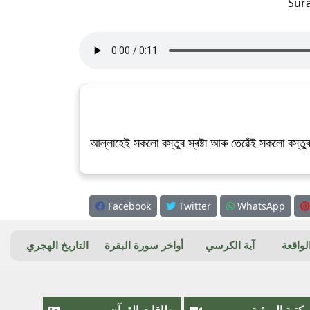
Sur
আল্লাহেই সকলো বস্তুৰ স্ৰষ্টা আৰু তেৱেঁই সকলো বস্তুৰ
Facebook
Twitter
WhatsApp
واقعة
آية الكرسي
أواخر سورة البقرة
التاريخ الهجري