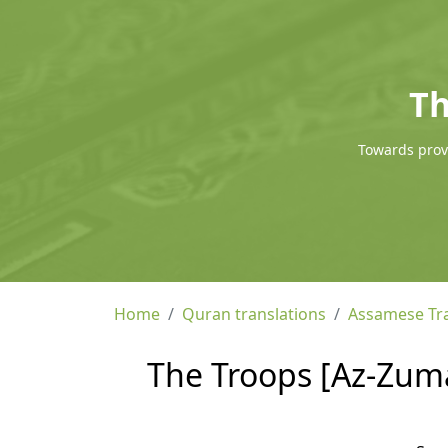
Th
Towards provi
Home
Quran translations
Assamese Tra
The Troops [Az-Zuma