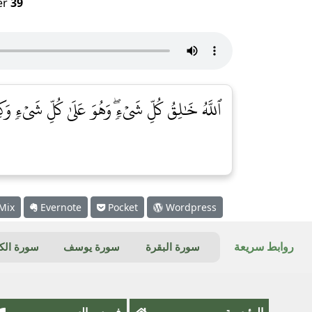
er
39
ٱللَّهُ خَٰلِقُ كُلِّ شَيۡءٖۖ وَهُوَ عَلَىٰ كُلِّ شَيۡءٖ وَكِ
Mix
Evernote
Pocket
Wordpress
روابط سريعة
سورة البقرة
سورة يوسف
سورة ال