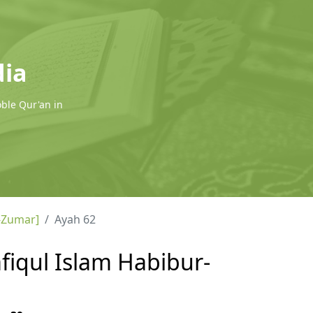
dia
oble Qur'an in
-Zumar]
Ayah 62
fiqul Islam Habibur-