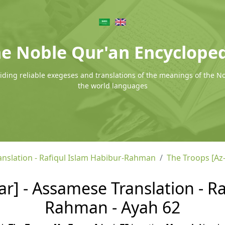
e Noble Qur'an Encyclope
ding reliable exegeses and translations of the meanings of the N
the world languages
nslation - Rafiqul Islam Habibur-Rahman
The Troops [Az
r] - Assamese Translation - Ra
Rahman - Ayah 62