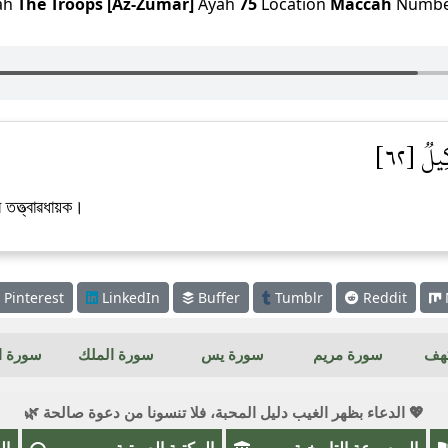
ah
The Troops [Az-Zumar]
Ayah
75
Location
Maccah
Numb
يلٞ [٦٢]
 তত্ত্বাৱধায়ক।
Pinterest
LinkedIn
Buffer
Tumblr
Reddit
كهف
سورة مريم
سورة يس
سورة الملك
سورة ال
💖 الدعاء بظهر الغيب دليل المحبة، فلا تنسونا من دعوة صالحة 🌿