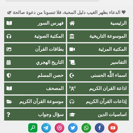
💖 الدعاء بظهر الغيب دليل المحبة، فلا تنسونا من دعوة صالحة 🌿
الرئيسية
فهرس السور
الموسوعة التاريخية
المكتبة الصوتية
المكتبة المرئية
بطاقات القرآن
التفاسير
التاريخ الهجري
اسماء اللَّٰه الحسنى
حصن المسلم
اذاعة القران الكريم
المصحف
إذاعات القرآن الكريم
موسوعة القرآن الكريم
اساسيات الدين
سؤال وجواب