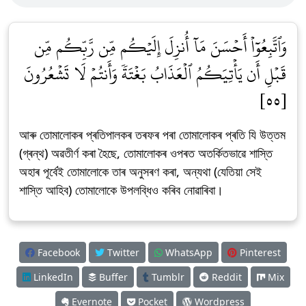
وَٱتَّبِعُوٓاْ أَحۡسَنَ مَآ أُنزِلَ إِلَيۡكُم مِّن رَّبِّكُم مِّن
قَبۡلِ أَن يَأۡتِيَكُمُ ٱلۡعَذَابُ بَغۡتَةٗ وَأَنتُمۡ لَا تَشۡعُرُونَ
[٥٥]
আৰু তোমালোকৰ প্ৰতিপালকৰ তৰফৰ পৰা তোমালোকৰ প্ৰতি যি উত্তম
(গ্ৰন্থ) অৱতীৰ্ণ কৰা হৈছে, তোমালোকৰ ওপৰত অতৰ্কিতভাৱে শাস্তি
অহাৰ পূৰ্বেই তোমালোকে তাৰ অনুসৰণ কৰা, অন্যথা (যেতিয়া সেই
শাস্তি আহিব) তোমালোকে উপলব্ধিও কৰিব নোৱাৰিবা।
Facebook
Twitter
WhatsApp
Pinterest
LinkedIn
Buffer
Tumblr
Reddit
Mix
Evernote
Pocket
Wordpress