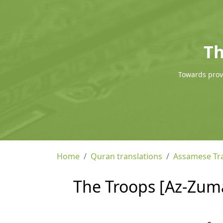
Th
Towards provi
Home
Quran translations
Assamese Tra
The Troops [Az-Zuma