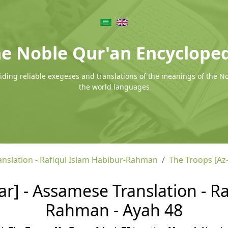
e Noble Qur'an Encyclope
ding reliable exegeses and translations of the meanings of the N
the world languages
nslation - Rafiqul Islam Habibur-Rahman
The Troops [Az
r] - Assamese Translation - Ra
Rahman - Ayah 48