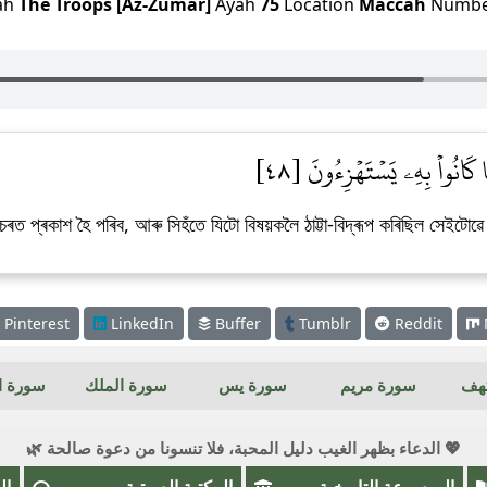
ah
The Troops [Az-Zumar]
Ayah
75
Location
Maccah
Numb
كَانُواْ بِهِۦ يَسۡتَهۡزِءُونَ [٤٨
চৰত প্ৰকাশ হৈ পৰিব, আৰু সিহঁতে যিটো বিষয়কলৈ ঠাট্টা-বিদ্ৰূপ কৰিছিল সেইটোৱে
Pinterest
LinkedIn
Buffer
Tumblr
Reddit
كهف
سورة مريم
سورة يس
سورة الملك
سورة ال
💖 الدعاء بظهر الغيب دليل المحبة، فلا تنسونا من دعوة صالحة 🌿