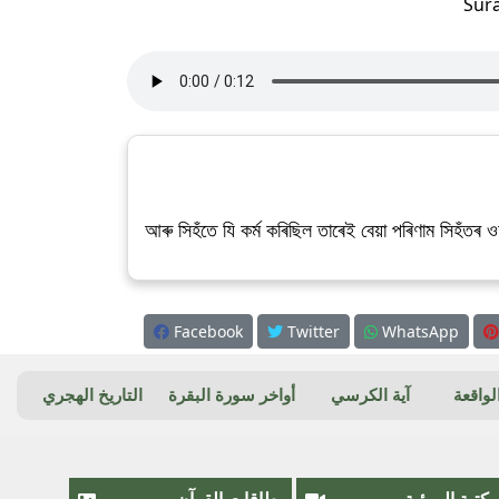
Sur
আৰু সিহঁতে যি কৰ্ম কৰিছিল তাৰেই বেয়া পৰিণাম সিহঁতৰ ও
Facebook
Twitter
WhatsApp
واقعة
آية الكرسي
أواخر سورة البقرة
التاريخ الهجري