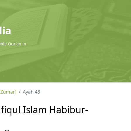
dia
oble Qur'an in
-Zumar]
Ayah 48
fiqul Islam Habibur-