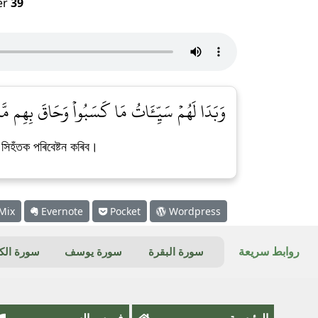
er
39
وَبَدَا لَهُمۡ سَيِّـَٔاتُ مَا كَسَبُواْ وَحَاقَ بِهِم مَّا ]
 সিহঁতক পৰিবেষ্টন কৰিব।
Mix
Evernote
Pocket
Wordpress
روابط سريعة
سورة البقرة
سورة يوسف
سورة ال