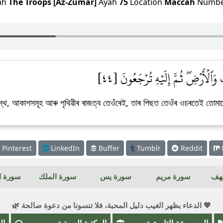
ah
The Troops [Az-Zumar]
Ayah
75
Location
Maccah
Numb
 وَٱلۡأَرۡضِۖ ثُمَّ إِلَيۡهِ تُرۡجَعُونَ [٤٤
থ, আকাশসমূহ আৰু পৃথিৱীৰ ৰাজত্ব তেওঁৰেই, তাৰ পিছত তেওঁৰ ওচৰতেই তোমালো
Pinterest
LinkedIn
Buffer
Tumblr
Reddit
كهف
سورة مريم
سورة يس
سورة الملك
سورة ال
💖 الدعاء بظهر الغيب دليل المحبة، فلا تنسونا من دعوة صالحة 🌿