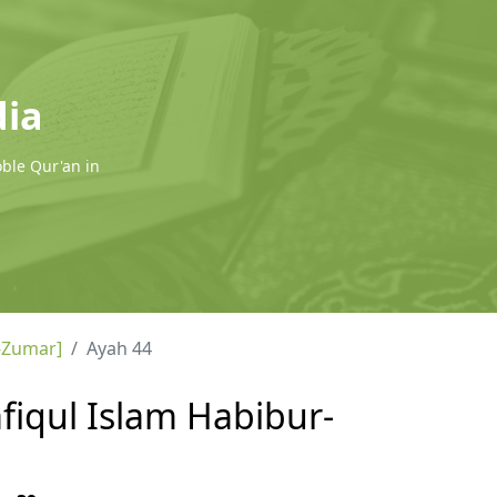
dia
oble Qur'an in
-Zumar]
Ayah 44
fiqul Islam Habibur-