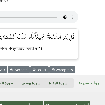
er
39
قُل لِّلَّهِ ٱلشَّفَٰعَةُ جَمِيعٗاۖ لَّهُۥ مُلۡكُ ٱلسَّمَٰوَٰتِ]
কক প্ৰত্যাৱৰ্তিত কৰোৱা হ’ব’।
Mix
Evernote
Pocket
Wordpress
روابط سريعة
سورة البقرة
سورة يوسف
سورة ال