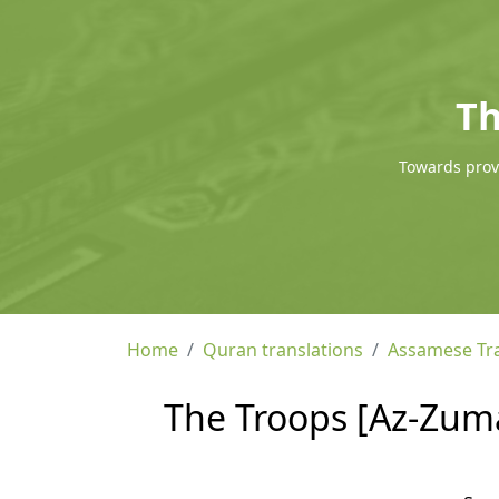
Th
Towards provi
Home
Quran translations
Assamese Tra
The Troops [Az-Zuma