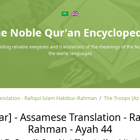
e Noble Qur'an Encyclope
ding reliable exegeses and translations of the meanings of the N
the world languages
nslation - Rafiqul Islam Habibur-Rahman
The Troops [Az
r] - Assamese Translation - Ra
Rahman - Ayah 44