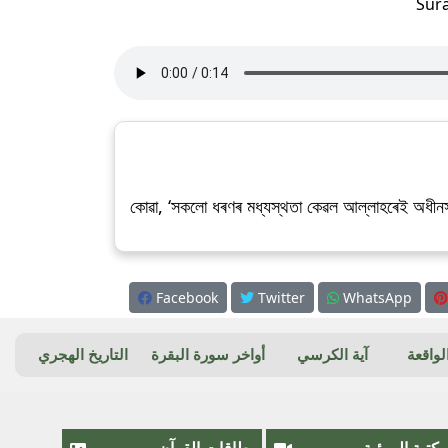
Sur
কোৱা, ‘সকলো ধৰণৰ মধ্যস্থতা কেৱল আল্লাহৰেই অধীনস্
Facebook
Twitter
WhatsApp
واقعة
آية الكرسي
أواخر سورة البقرة
التاريخ الهجري