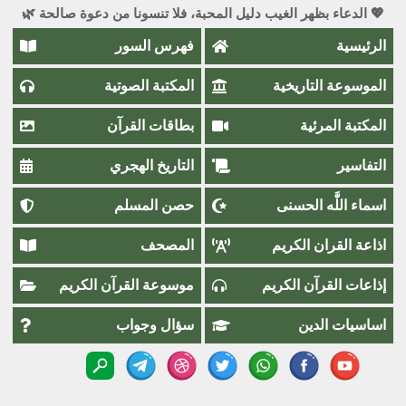
💖 الدعاء بظهر الغيب دليل المحبة، فلا تنسونا من دعوة صالحة 🌿
الرئيسية
فهرس السور
الموسوعة التاريخية
المكتبة الصوتية
المكتبة المرئية
بطاقات القرآن
التفاسير
التاريخ الهجري
اسماء اللَّٰه الحسنى
حصن المسلم
اذاعة القران الكريم
المصحف
إذاعات القرآن الكريم
موسوعة القرآن الكريم
اساسيات الدين
سؤال وجواب