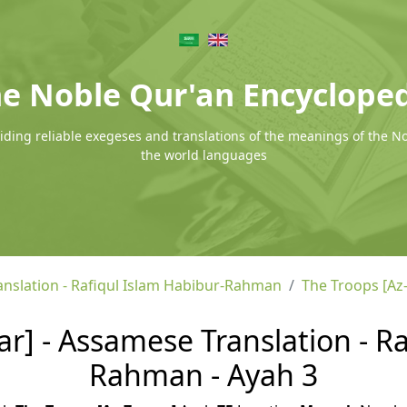
e Noble Qur'an Encyclope
ding reliable exegeses and translations of the meanings of the N
the world languages
nslation - Rafiqul Islam Habibur-Rahman
The Troops [Az
r] - Assamese Translation - Ra
Rahman - Ayah 3