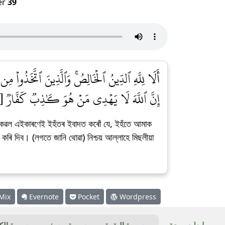
er
39
أَلَا لِلَّهِ ٱلدِّينُ ٱلۡخَالِصُۚ وَٱلَّذِينَ ٱتَّخَذُواْ مِن دُ
إِنَّ ٱللَّهَ لَا يَهۡدِي مَنۡ هُوَ كَٰذِبٞ كَفَّارٞ [٣]
 কেৱল এইকাৰণেই ইহঁতৰ ইবাদত কৰোঁ যে, ইহঁতে আমাক
কৰি দিব। (লগতে জানি থোৱা) নিশ্চয় আল্লাহে মিছলীয়া
Mix
Evernote
Pocket
Wordpress