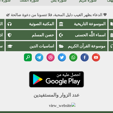
كهف
سورة مريم
سورة يس
سورة الملك
سورة ال
💖 الدعاء بظهر الغيب دليل المحبة، فلا تنسونا من دعوة صالحة 🌿
الموسوعة التاريخية
المكتبة الصوتية
ال
اسماء اللَّٰه الحسنى
حصن المسلم
اذ
موسوعة القرآن الكريم
اساسيات الدين
سؤ
عدد الزوار والمستفيدين