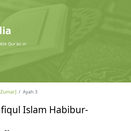
dia
oble Qur'an in
-Zumar]
Ayah 3
fiqul Islam Habibur-