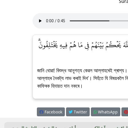
Sur
َ ٱللَّهَ يَحۡكُمُ بَيۡنَهُمۡ فِي مَا هُمۡ فِيهِ يَخۡتَلِفُونَۗ
জানি থোৱা! বিশুদ্ধ আনুগত্য কেৱল আল্লাহৰেই প্ৰাপ্
আল্লাহৰ নৈকট্য লাভ কৰাই দিব’। সিহঁতে যি বিষয়কলৈ ন
কাফিৰক হিদায়ত দান নকৰে।
Facebook
Twitter
WhatsApp