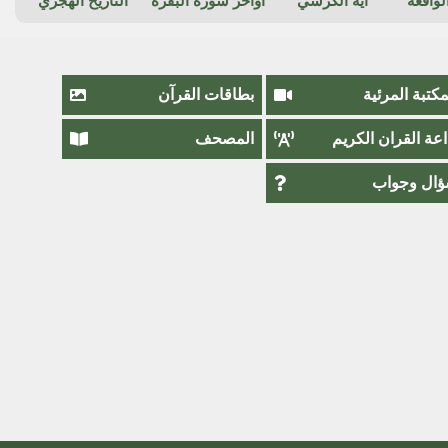
واقعة
آية الكرسي
أواخر سورة البقرة
التاريخ الهجري
مكتبة المرئية
بطاقات القرآن
اعة القران الكريم
المصحف
ال وجواب