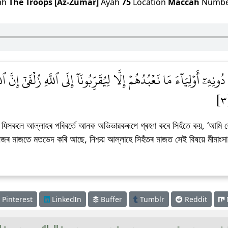
ah
The Troops [Az-Zumar]
Ayah
75
Location
Maccah
Numb
ونِهِۦٓ أَوۡلِيَآءَ مَا نَعۡبُدُهُمۡ إِلَّا لِيُقَرِّبُونَآ إِلَى ٱللَّهِ زُلۡفَىٰٓ إِنّ
য। যিসকলে আল্লাহৰ পৰিবৰ্তে আনক অভিভাৱকৰূপে গ্ৰহণ কৰে সিহঁতে কয়, ‘আমি
িজৰ মাজতে মতভেদ কৰি আছে, নিশ্চয় আল্লাহে সিহঁতৰ মাজত সেই বিষয়ে মীমাংসা 
Pinterest
LinkedIn
Buffer
Tumblr
Reddit