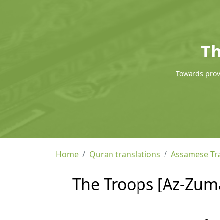
Th
Towards provi
Home
Quran translations
Assamese Tra
The Troops [Az-Zuma