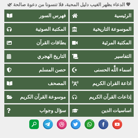
💖 الدعاء بظهر الغيب دليل المحبة، فلا تنسونا من دعوة صالحة 🌿
الرئيسية
فهرس السور
الموسوعة التاريخية
المكتبة الصوتية
المكتبة المرئية
بطاقات القرآن
التفاسير
التاريخ الهجري
اسماء اللَّٰه الحسنى
حصن المسلم
اذاعة القران الكريم
المصحف
إذاعات القرآن الكريم
موسوعة القرآن الكريم
اساسيات الدين
سؤال وجواب