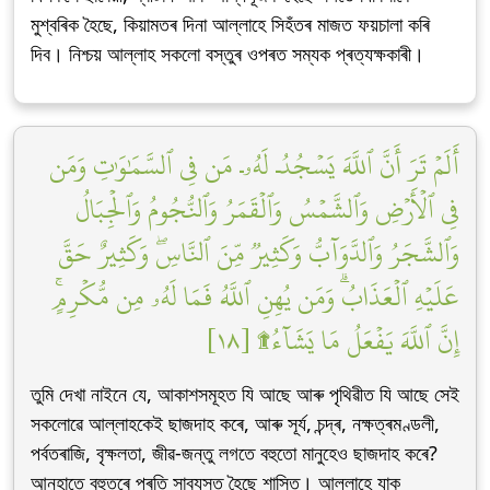
মুশ্বৰিক হৈছে, কিয়ামতৰ দিনা আল্লাহে সিহঁতৰ মাজত ফয়চালা কৰি
দিব। নিশ্চয় আল্লাহ সকলো বস্তুৰ ওপৰত সম্যক প্ৰত্যক্ষকাৰী।
أَلَمۡ تَرَ أَنَّ ٱللَّهَ يَسۡجُدُۤ لَهُۥۤ مَن فِي ٱلسَّمَٰوَٰتِ وَمَن
فِي ٱلۡأَرۡضِ وَٱلشَّمۡسُ وَٱلۡقَمَرُ وَٱلنُّجُومُ وَٱلۡجِبَالُ
وَٱلشَّجَرُ وَٱلدَّوَآبُّ وَكَثِيرٞ مِّنَ ٱلنَّاسِۖ وَكَثِيرٌ حَقَّ
عَلَيۡهِ ٱلۡعَذَابُۗ وَمَن يُهِنِ ٱللَّهُ فَمَا لَهُۥ مِن مُّكۡرِمٍۚ
إِنَّ ٱللَّهَ يَفۡعَلُ مَا يَشَآءُ۩ [١٨]
তুমি দেখা নাইনে যে, আকাশসমূহত যি আছে আৰু পৃথিৱীত যি আছে সেই
সকলোৱে আল্লাহকেই ছাজদাহ কৰে, আৰু সূৰ্য, চন্দ্ৰ, নক্ষত্ৰমণ্ডলী,
পৰ্বতৰাজি, বৃক্ষলতা, জীৱ-জন্তু লগতে বহুতো মানুহেও ছাজদাহ কৰে?
আনহাতে বহুতৰে প্ৰতি সাব্যস্ত হৈছে শাস্তি। আল্লাহে যাক