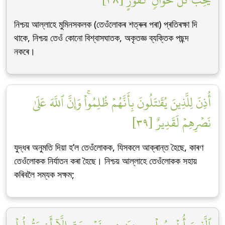
নিশ্চয় আল্লাহে মুমিনসকলক (তেওঁলোকৰ শত্ৰুৰ পৰা) প্ৰতিৰক্ষা দি
থাকে, নিশ্চয় তেওঁ কোনো বিশ্বাসঘাতক, অকৃতজ্ঞ ব্যক্তিক পছন্দ
নকৰে।
أُذِنَ لِلَّذِينَ يُقَٰتَلُونَ بِأَنَّهُمۡ ظُلِمُواْۚ وَإِنَّ ٱللَّهَ عَلَىٰ
نَصۡرِهِمۡ لَقَدِيرٌ [٣٩]
যুদ্ধৰ অনুমতি দিয়া হ’ল তেওঁলোকক, যিসকলে আক্ৰান্ত হৈছে, কাৰণ
তেওঁলোকক নিৰ্যাতন কৰা হৈছে। নিশ্চয় আল্লাহে তেওঁলোকক সহায়
কৰিবলৈ সম্যক সক্ষম;