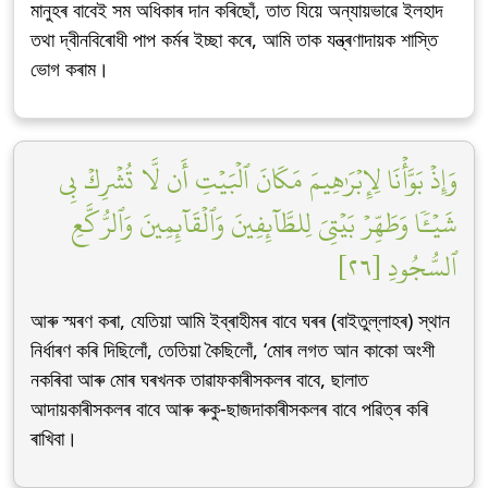
মানুহৰ বাবেই সম অধিকাৰ দান কৰিছোঁ, তাত যিয়ে অন্যায়ভাৱে ইলহাদ
তথা দ্বীনবিৰোধী পাপ কৰ্মৰ ইচ্ছা কৰে, আমি তাক যন্ত্ৰণাদায়ক শাস্তি
ভোগ কৰাম।
وَإِذۡ بَوَّأۡنَا لِإِبۡرَٰهِيمَ مَكَانَ ٱلۡبَيۡتِ أَن لَّا تُشۡرِكۡ بِي
شَيۡـٔٗا وَطَهِّرۡ بَيۡتِيَ لِلطَّآئِفِينَ وَٱلۡقَآئِمِينَ وَٱلرُّكَّعِ
ٱلسُّجُودِ [٢٦]
আৰু স্মৰণ কৰা, যেতিয়া আমি ইব্ৰাহীমৰ বাবে ঘৰৰ (বাইতুল্লাহৰ) স্থান
নিৰ্ধাৰণ কৰি দিছিলোঁ, তেতিয়া কৈছিলোঁ, ‘মোৰ লগত আন কাকো অংশী
নকৰিবা আৰু মোৰ ঘৰখনক তাৱাফকাৰীসকলৰ বাবে, ছালাত
আদায়কাৰীসকলৰ বাবে আৰু ৰুকু-ছাজদাকাৰীসকলৰ বাবে পৱিত্ৰ কৰি
ৰাখিবা।