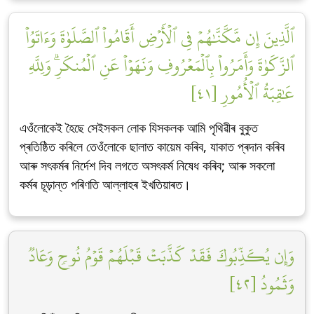
ٱلَّذِينَ إِن مَّكَّنَّٰهُمۡ فِي ٱلۡأَرۡضِ أَقَامُواْ ٱلصَّلَوٰةَ وَءَاتَوُاْ
ٱلزَّكَوٰةَ وَأَمَرُواْ بِٱلۡمَعۡرُوفِ وَنَهَوۡاْ عَنِ ٱلۡمُنكَرِۗ وَلِلَّهِ
عَٰقِبَةُ ٱلۡأُمُورِ [٤١]
এওঁলোকেই হৈছে সেইসকল লোক যিসকলক আমি পৃথিৱীৰ বুকুত
প্ৰতিষ্ঠিত কৰিলে তেওঁলোকে ছালাত কায়েম কৰিব, যাকাত প্ৰদান কৰিব
আৰু সৎকৰ্মৰ নিৰ্দেশ দিব লগতে অসৎকৰ্ম নিষেধ কৰিব; আৰু সকলো
কৰ্মৰ চূড়ান্ত পৰিণতি আল্লাহৰ ইখতিয়াৰত।
وَإِن يُكَذِّبُوكَ فَقَدۡ كَذَّبَتۡ قَبۡلَهُمۡ قَوۡمُ نُوحٖ وَعَادٞ
وَثَمُودُ [٤٢]