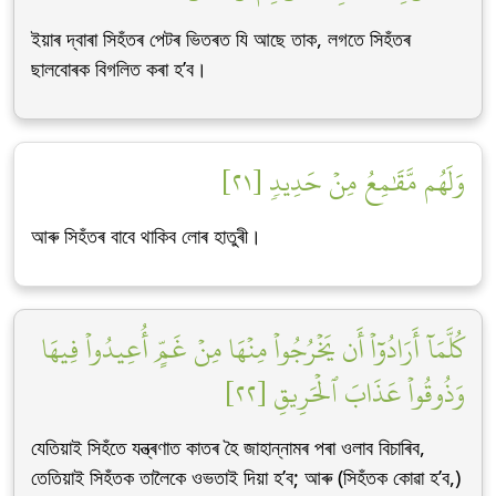
ইয়াৰ দ্বাৰা সিহঁতৰ পেটৰ ভিতৰত যি আছে তাক, লগতে সিহঁতৰ
ছালবোৰক বিগলিত কৰা হ’ব।
وَلَهُم مَّقَٰمِعُ مِنۡ حَدِيدٖ [٢١]
আৰু সিহঁতৰ বাবে থাকিব লোৰ হাতুৰী।
كُلَّمَآ أَرَادُوٓاْ أَن يَخۡرُجُواْ مِنۡهَا مِنۡ غَمٍّ أُعِيدُواْ فِيهَا
وَذُوقُواْ عَذَابَ ٱلۡحَرِيقِ [٢٢]
যেতিয়াই সিহঁতে যন্ত্ৰণাত কাতৰ হৈ জাহান্নামৰ পৰা ওলাব বিচাৰিব,
তেতিয়াই সিহঁতক তালৈকে ওভতাই দিয়া হ’ব; আৰু (সিহঁতক কোৱা হ’ব,)