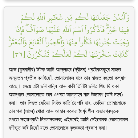
وَٱلۡبُدۡنَ جَعَلۡنَٰهَا لَكُم مِّن شَعَٰٓئِرِ ٱللَّهِ لَكُمۡ
فِيهَا خَيۡرٞۖ فَٱذۡكُرُواْ ٱسۡمَ ٱللَّهِ عَلَيۡهَا صَوَآفَّۖ فَإِذَا
وَجَبَتۡ جُنُوبُهَا فَكُلُواْ مِنۡهَا وَأَطۡعِمُواْ ٱلۡقَانِعَ وَٱلۡمُعۡتَرَّۚ
كَذَٰلِكَ سَخَّرۡنَٰهَا لَكُمۡ لَعَلَّكُمۡ تَشۡكُرُونَ [٣٦]
আৰু (কুৰবানীৰ) উটক আমি আল্লাহৰ (দ্বীনৰ) প্ৰতীকসমূহৰ মাজত
অন্যতম প্ৰতীক বনাইছোঁ, তোমালোকৰ বাবে তাৰ মাজত বহুতো কল্যাণ
আছে। সেয়ে এটা ভৰি বান্ধি আৰু বাকী তিনিটা ভৰিত থিয় দি থকা
অৱস্থাত তোমালোকে তাৰ ওপৰত আল্লাহৰ নাম উচ্চাৰণ (কৰি নহৰ)
কৰা। তাৰ পিছত যেতিয়া সিহঁত কাতি হৈ পৰি যাব, তেতিয়া তোমালোকে
তাৰ পৰা (মাংস) খোৱা আৰু আহাৰ কৰোৱা ধৈৰ্য্যশীল অভাৱগ্ৰস্তক
লগতে সহায়প্ৰাৰ্থী নিচলাসকলক; এইদৰেই আমি সেইবোৰক তোমালোকৰ
বশীভূত কৰি দিছোঁ যাতে তোমালোকে কৃতজ্ঞতা প্ৰকাশ কৰা।