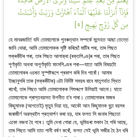
يَعۡلَمَ مِنۢ بَعۡدِ عِلۡمٖ شَيۡـٔٗاۚ وَتَرَى ٱلۡأَرۡضَ هَامِدَةٗ
فَإِذَآ أَنزَلۡنَا عَلَيۡهَا ٱلۡمَآءَ ٱهۡتَزَّتۡ وَرَبَتۡ وَأَنۢبَتَتۡ
مِن كُلِّ زَوۡجِۭ بَهِيجٖ [٥]
হে মানৱজাতি! যদি তোমালোকে পুনৰুত্থান সম্পৰ্কে সন্দেহত আছা তেন্তে
জানি থোৱা, আমি তোমালোকক সৃষ্টি কৰিছোঁ মাটিৰ পৰা, তাৰ পিছত
শুক্ৰকীটৰ পৰা, তাৰ পিছত আলাক্বা (ৰক্তপিণ্ড)ৰ পৰা, তাৰ পিছত
পূৰ্ণাকৃতি অথবা অপূৰ্ণাকৃতি মাংসপিণ্ডৰ পৰা—যাতে আমি বিষয়টো
তোমালোকৰ ওচৰত সুস্পষ্টৰূপে প্ৰকাশ কৰি দিব পাৰোঁ। আমাৰ
ইচ্ছানুসৰি তাক (শুক্ৰকীটক) এটা নিৰ্দিষ্ট সময়ৰ বাবে মাতৃগৰ্ভত স্থিত
ৰাখোঁ, তাৰ পিছত আমি তোমালোকক শিশুৰূপে উলিয়াই আনো। যাতে
তোমালোকে প্ৰাপ্তবয়সত উপনীত হ’ব পাৰা। তোমালোকৰ মাজৰ
কিছুমানক (আগতেই) মৃত্যু দিয়া হয়, আকৌ আন কিছুমানক বুঢ়া বয়সৰ
জৰাজীৰ্ণ অৱস্থালৈ প্ৰত্যাৰ্পণ কৰা হয়, যাৰ ফলত সি জনাৰ পিছতো
একো নজনা হৈ পৰে। তুমি দেখা পোৱা যে, ভূমিডৰা শুকান হৈ পৰি আছে,
তাৰ পিছত আমি তাত পানী বৰ্ষণ কৰোঁ, ফলত সেই ভূমি সজীৱ হৈ ঠন ধৰি