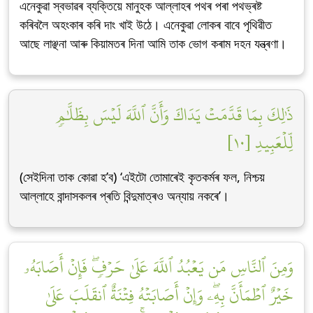
এনেকুৱা স্বভাৱৰ ব্যক্তিয়ে মানুহক আল্লাহৰ পথৰ পৰা পথভ্ৰষ্ট
কৰিবলৈ অহংকাৰ কৰি দাং খাই উঠে। এনেকুৱা লোকৰ বাবে পৃথিৱীত
আছে লাঞ্ছনা আৰু কিয়ামতৰ দিনা আমি তাক ভোগ কৰাম দহন যন্ত্ৰণা।
ذَٰلِكَ بِمَا قَدَّمَتۡ يَدَاكَ وَأَنَّ ٱللَّهَ لَيۡسَ بِظَلَّٰمٖ
لِّلۡعَبِيدِ [١٠]
(সেইদিনা তাক কোৱা হ’ব) ‘এইটো তোমাৰেই কৃতকৰ্মৰ ফল, নিশ্চয়
আল্লাহে বান্দাসকলৰ প্ৰতি বিন্দুমাত্ৰও অন্যায় নকৰে’।
وَمِنَ ٱلنَّاسِ مَن يَعۡبُدُ ٱللَّهَ عَلَىٰ حَرۡفٖۖ فَإِنۡ أَصَابَهُۥ
خَيۡرٌ ٱطۡمَأَنَّ بِهِۦۖ وَإِنۡ أَصَابَتۡهُ فِتۡنَةٌ ٱنقَلَبَ عَلَىٰ