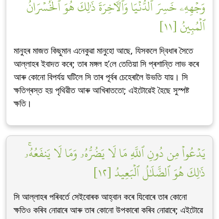
وَجۡهِهِۦ خَسِرَ ٱلدُّنۡيَا وَٱلۡأٓخِرَةَۚ ذَٰلِكَ هُوَ ٱلۡخُسۡرَانُ
ٱلۡمُبِينُ [١١]
মানুহৰ মাজত কিছুমান এনেকুৱা মানুহো আছে, যিসকলে দ্বিধাৰ সৈতে
আল্লাহৰ ইবাদত কৰে; তাৰ মঙ্গল হ’লে তেতিয়া সি প্ৰশান্তি লাভ কৰে
আৰু কোনো বিপৰ্যয় ঘটিলে সি তাৰ পূৰ্বৰ চেহেৰালৈ উভতি যায়। সি
ক্ষতিগ্ৰস্ত হয় পৃথিৱীত আৰু আখিৰাততো; এইটোৱেই হৈছে সুস্পষ্ট
ক্ষতি।
يَدۡعُواْ مِن دُونِ ٱللَّهِ مَا لَا يَضُرُّهُۥ وَمَا لَا يَنفَعُهُۥۚ
ذَٰلِكَ هُوَ ٱلضَّلَٰلُ ٱلۡبَعِيدُ [١٢]
সি আল্লাহৰ পৰিবৰ্তে সেইবোৰক আহ্বান কৰে যিবোৰে তাৰ কোনো
ক্ষতিও কৰিব নোৱাৰে আৰু তাৰ কোনো উপকাৰো কৰিব নোৱাৰে; এইটোৱে