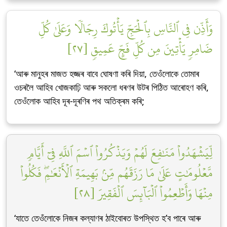
وَأَذِّن فِي ٱلنَّاسِ بِٱلۡحَجِّ يَأۡتُوكَ رِجَالٗا وَعَلَىٰ كُلِّ
ضَامِرٖ يَأۡتِينَ مِن كُلِّ فَجٍّ عَمِيقٖ [٢٧]
‘আৰু মানুহৰ মাজত হজ্জৰ বাবে ঘোষণা কৰি দিয়া, তেওঁলোকে তোমাৰ
ওচৰলৈ আহিব খোজকাঢ়ি আৰু সকলো ধৰণৰ উটৰ পিঠিত আৰোহণ কৰি,
তেওঁলোক আহিব দূৰ-দূৰণিৰ পথ অতিক্ৰম কৰি;
لِّيَشۡهَدُواْ مَنَٰفِعَ لَهُمۡ وَيَذۡكُرُواْ ٱسۡمَ ٱللَّهِ فِيٓ أَيَّامٖ
مَّعۡلُومَٰتٍ عَلَىٰ مَا رَزَقَهُم مِّنۢ بَهِيمَةِ ٱلۡأَنۡعَٰمِۖ فَكُلُواْ
مِنۡهَا وَأَطۡعِمُواْ ٱلۡبَآئِسَ ٱلۡفَقِيرَ [٢٨]
‘যাতে তেওঁলোকে নিজৰ কল্যাণৰ ঠাইবোৰত উপস্থিত হ’ব পাৰে আৰু