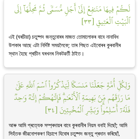
لَكُمۡ فِيهَا مَنَٰفِعُ إِلَىٰٓ أَجَلٖ مُّسَمّٗى ثُمَّ مَحِلُّهَآ إِلَى
ٱلۡبَيۡتِ ٱلۡعَتِيقِ [٣٣]
এই (ঘৰচীয়া) চতুষ্পদ জন্তুবোৰৰ মাজত তোমালোকৰ বাবে নানাবিধ
উপকাৰ আছে এটা নিৰ্দিষ্ট সময়লৈকে; তাৰ পিছত এইবোৰৰ কুৰবানীৰ
স্থান হৈছে প্ৰাচীন ঘৰখনৰ নিকটৱৰ্তী ঠাইত।
وَلِكُلِّ أُمَّةٖ جَعَلۡنَا مَنسَكٗا لِّيَذۡكُرُواْ ٱسۡمَ ٱللَّهِ عَلَىٰ
مَا رَزَقَهُم مِّنۢ بَهِيمَةِ ٱلۡأَنۡعَٰمِۗ فَإِلَٰهُكُمۡ إِلَٰهٞ وَٰحِدٞ
فَلَهُۥٓ أَسۡلِمُواْۗ وَبَشِّرِ ٱلۡمُخۡبِتِينَ [٣٤]
আৰু আমি প্ৰত্যেক সম্প্ৰদায়ৰ বাবে কুৰবানীৰ নিয়ম বনাই দিছোঁ; আমি
সিহঁতক জীৱনোপকৰণ হিচাপে যিবোৰ চতুষ্পদ জন্তু প্ৰদান কৰিছোঁ,