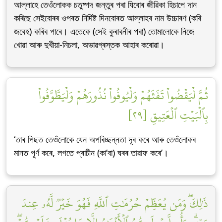
আল্লাহে তেওঁলোকক চতুষ্পদ জন্তুৰ পৰা যিবোৰ জীৱিকা হিচাপে দান
কৰিছে সেইবোৰৰ ওপৰত নিৰ্দিষ্ট দিনবোৰত আল্লাহৰ নাম উচ্চাৰণ (কৰি
জবেহ) কৰিব পাৰে। এতেকে (সেই কুৰাবনীৰ পৰা) তোমালোকে নিজে
খোৱা আৰু দুখীয়া-নিচলা, অভাৱগ্ৰস্তক আহাৰ কৰোৱা।
ثُمَّ لۡيَقۡضُواْ تَفَثَهُمۡ وَلۡيُوفُواْ نُذُورَهُمۡ وَلۡيَطَّوَّفُواْ
بِٱلۡبَيۡتِ ٱلۡعَتِيقِ [٢٩]
‘তাৰ পিছত তেওঁলোকে যেন অপৰিচ্ছন্নতা দূৰ কৰে আৰু তেওঁলোকৰ
মানত পূৰ্ণ কৰে, লগতে প্ৰাচীন (কা’বা) ঘৰৰ তাৱাফ কৰে’।
ذَٰلِكَۖ وَمَن يُعَظِّمۡ حُرُمَٰتِ ٱللَّهِ فَهُوَ خَيۡرٞ لَّهُۥ عِندَ