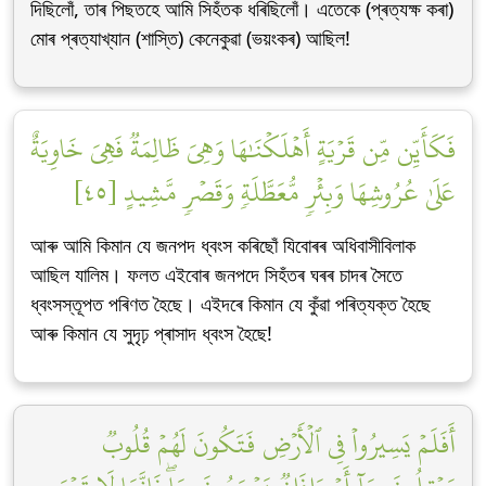
দিছিলোঁ, তাৰ পিছতহে আমি সিহঁতক ধৰিছিলোঁ। এতেকে (প্ৰত্যক্ষ কৰা)
মোৰ প্ৰত্যাখ্যান (শাস্তি) কেনেকুৱা (ভয়ংকৰ) আছিল!
فَكَأَيِّن مِّن قَرۡيَةٍ أَهۡلَكۡنَٰهَا وَهِيَ ظَالِمَةٞ فَهِيَ خَاوِيَةٌ
عَلَىٰ عُرُوشِهَا وَبِئۡرٖ مُّعَطَّلَةٖ وَقَصۡرٖ مَّشِيدٍ [٤٥]
আৰু আমি কিমান যে জনপদ ধ্বংস কৰিছোঁ যিবোৰৰ অধিবাসীবিলাক
আছিল যালিম। ফলত এইবোৰ জনপদে সিহঁতৰ ঘৰৰ চাদৰ সৈতে
ধ্বংসস্তূপত পৰিণত হৈছে। এইদৰে কিমান যে কুঁৱা পৰিত্যক্ত হৈছে
আৰু কিমান যে সুদৃঢ় প্ৰাসাদ ধ্বংস হৈছে!
أَفَلَمۡ يَسِيرُواْ فِي ٱلۡأَرۡضِ فَتَكُونَ لَهُمۡ قُلُوبٞ