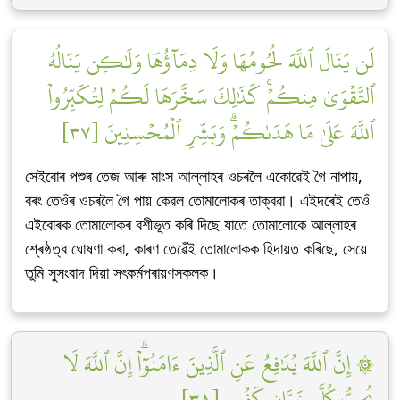
لَن يَنَالَ ٱللَّهَ لُحُومُهَا وَلَا دِمَآؤُهَا وَلَٰكِن يَنَالُهُ
ٱلتَّقۡوَىٰ مِنكُمۡۚ كَذَٰلِكَ سَخَّرَهَا لَكُمۡ لِتُكَبِّرُواْ
ٱللَّهَ عَلَىٰ مَا هَدَىٰكُمۡۗ وَبَشِّرِ ٱلۡمُحۡسِنِينَ [٣٧]
সেইবোৰ পশুৰ তেজ আৰু মাংস আল্লাহৰ ওচৰলৈ একোৱেই গৈ নাপায়,
বৰং তেওঁৰ ওচৰলৈ গৈ পায় কেৱল তোমালোকৰ তাক্বৱা। এইদৰেই তেওঁ
এইবোৰক তোমালোকৰ বশীভূত কৰি দিছে যাতে তোমালোকে আল্লাহৰ
শ্ৰেষ্ঠত্ব ঘোষণা কৰা, কাৰণ তেৱেঁই তোমালোকক হিদায়ত কৰিছে, সেয়ে
তুমি সুসংবাদ দিয়া সৎকৰ্মপৰায়ণসকলক।
۞ إِنَّ ٱللَّهَ يُدَٰفِعُ عَنِ ٱلَّذِينَ ءَامَنُوٓاْۗ إِنَّ ٱللَّهَ لَا
يُحِبُّ كُلَّ خَوَّانٖ كَفُورٍ [٣٨]