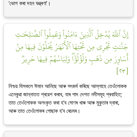
‘ভোগ কৰা দহন যন্ত্ৰণা’।
إِنَّ ٱللَّهَ يُدۡخِلُ ٱلَّذِينَ ءَامَنُواْ وَعَمِلُواْ ٱلصَّٰلِحَٰتِ
جَنَّٰتٖ تَجۡرِي مِن تَحۡتِهَا ٱلۡأَنۡهَٰرُ يُحَلَّوۡنَ فِيهَا مِنۡ
أَسَاوِرَ مِن ذَهَبٖ وَلُؤۡلُؤٗاۖ وَلِبَاسُهُمۡ فِيهَا حَرِيرٞ
[٢٣]
নিশ্চয় যিসকলে ঈমান আনিছে আৰু সৎকৰ্ম কৰিছে আল্লাহে তেওঁলোকক
এনেকুৱা জান্নাতত প্ৰৱেশ কৰাব, যাৰ পাদ দেশত নদীসমূহ প্ৰবাহিত;
তাত তেওঁলোকক অলংকৃত কৰা হ’ব সোণৰ খাৰু আৰু মুকুতাৰ দ্বাৰা,
আৰু তাত তেওঁলোকৰ পোছাক হ’ব ৰেচমৰ।