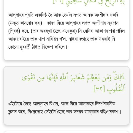
بِهِ ٱلرِّيحُ فِي مَكَانٖ سَحِيقٖ [٣١]
আল্লাহৰ প্ৰতি একনিষ্ঠ হৈ আৰু তেওঁৰ লগত আনক অংশীদাৰ নকৰি
(উক্ত কামবোৰ কৰা)। কাৰণ যিয়ে আল্লাহৰ লগত অংশীদাৰ স্থাপন
(শ্বিৰ্ক) কৰে, (তাৰ অৱস্থা হৈছে এনেকুৱা) সি যেনিবা আকাশৰ পৰা পৰিল
আৰু চৰাইয়ে তাক থাপ মাৰি লৈ গ’ল, নাইবা বতাহে তাক উৰুৱাই নি
কোনো দূৰৱৰ্তী ঠাইত নিক্ষেপ কৰিলে।
ذَٰلِكَۖ وَمَن يُعَظِّمۡ شَعَٰٓئِرَ ٱللَّهِ فَإِنَّهَا مِن تَقۡوَى
ٱلۡقُلُوبِ [٣٢]
এইটোৱে হৈছে আল্লাহৰ বিধান, আৰু যিয়ে আল্লাহৰ নিদৰ্শনাৱলীক
সন্মান কৰে, নিঃসন্দেহে সেইটো হৈছে তাৰ হৃদয়ৰ তাক্বৱাৰ বহিঃপ্ৰকাশ।