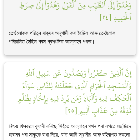
وَهُدُوٓاْ إِلَى ٱلطَّيِّبِ مِنَ ٱلۡقَوۡلِ وَهُدُوٓاْ إِلَىٰ صِرَٰطِ
ٱلۡحَمِيدِ [٢٤]
তেওঁলোকক পৱিত্ৰ বাক্যৰ অনুগামী কৰা হৈছিল আৰু তেওঁলোক
পৰিচালিত হৈছিল পৰম প্ৰশংসিত আল্লাহৰ পথত।
إِنَّ ٱلَّذِينَ كَفَرُواْ وَيَصُدُّونَ عَن سَبِيلِ ٱللَّهِ
وَٱلۡمَسۡجِدِ ٱلۡحَرَامِ ٱلَّذِي جَعَلۡنَٰهُ لِلنَّاسِ سَوَآءً
ٱلۡعَٰكِفُ فِيهِ وَٱلۡبَادِۚ وَمَن يُرِدۡ فِيهِ بِإِلۡحَادِۭ بِظُلۡمٖ
نُّذِقۡهُ مِنۡ عَذَابٍ أَلِيمٖ [٢٥]
নিশ্চয় যিসকলে কুফৰী কৰিছে সিহঁতে আল্লাহৰ পথৰ পৰা লগতে মছজিদে
হাৰামৰ পৰা মানুহক বাধা দিয়ে, য’ত আমি স্থানীয় আৰু বহিৰাগত সকলো