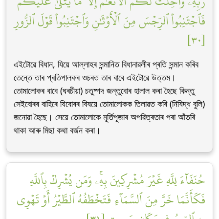
رَبِّهِۦۗ وَأُحِلَّتۡ لَكُمُ ٱلۡأَنۡعَٰمُ إِلَّا مَا يُتۡلَىٰ عَلَيۡكُمۡۖ
فَٱجۡتَنِبُواْ ٱلرِّجۡسَ مِنَ ٱلۡأَوۡثَٰنِ وَٱجۡتَنِبُواْ قَوۡلَ ٱلزُّورِ
[٣٠]
এইটোৱে বিধান, যিয়ে আল্লাহৰ সন্মানিত বিধানাৱলীৰ প্ৰতি সন্মান কৰিব
তেন্তে তাৰ প্ৰতিপালকৰ ওচৰত তাৰ বাবে এইটোৱে উত্তম।
তোমালোকৰ বাবে (ঘৰচীয়া) চতুষ্পদ জন্তুবোৰ হালাল কৰা হৈছে কিন্তু
সেইবোৰৰ বাহিৰে যিবোৰৰ বিষয়ে তোমালোকক তিলাৱত কৰি (নিষিদ্ধ বুলি)
জনোৱা হৈছে। সেয়ে তোমালোকে মূৰ্তিপূজাৰ অপৱিত্ৰতাৰ পৰা আঁতৰি
থাকা আৰু মিছা কথা বৰ্জন কৰা।
حُنَفَآءَ لِلَّهِ غَيۡرَ مُشۡرِكِينَ بِهِۦۚ وَمَن يُشۡرِكۡ بِٱللَّهِ
فَكَأَنَّمَا خَرَّ مِنَ ٱلسَّمَآءِ فَتَخۡطَفُهُ ٱلطَّيۡرُ أَوۡ تَهۡوِي