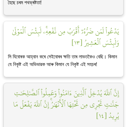
হৈছে চৰম পথভ্ৰষ্টতা!
يَدۡعُواْ لَمَن ضَرُّهُۥٓ أَقۡرَبُ مِن نَّفۡعِهِۦۚ لَبِئۡسَ ٱلۡمَوۡلَىٰ
وَلَبِئۡسَ ٱلۡعَشِيرُ [١٣]
সি যিবোৰক আহ্বান কৰে সেইবোৰৰ ক্ষতি তাৰ লাভতকৈও বেছি। কিমান
যে নিকৃষ্ট এই অভিভাৱক আৰু কিমান যে নিকৃষ্ট এই সহচৰ!
إِنَّ ٱللَّهَ يُدۡخِلُ ٱلَّذِينَ ءَامَنُواْ وَعَمِلُواْ ٱلصَّٰلِحَٰتِ
جَنَّٰتٖ تَجۡرِي مِن تَحۡتِهَا ٱلۡأَنۡهَٰرُۚ إِنَّ ٱللَّهَ يَفۡعَلُ مَا
يُرِيدُ [١٤]