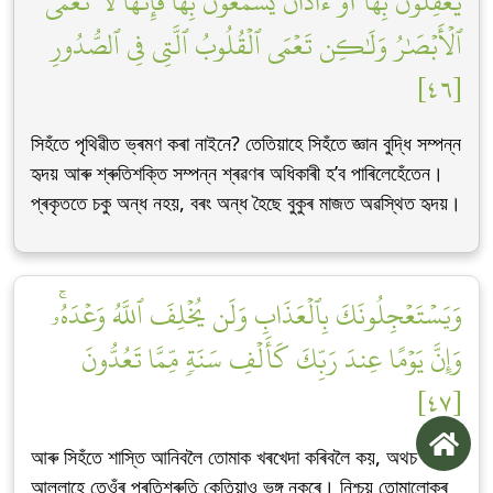
يَعۡقِلُونَ بِهَآ أَوۡ ءَاذَانٞ يَسۡمَعُونَ بِهَاۖ فَإِنَّهَا لَا تَعۡمَى
ٱلۡأَبۡصَٰرُ وَلَٰكِن تَعۡمَى ٱلۡقُلُوبُ ٱلَّتِي فِي ٱلصُّدُورِ
[٤٦]
সিহঁতে পৃথিৱীত ভ্ৰমণ কৰা নাইনে? তেতিয়াহে সিহঁতে জ্ঞান বুদ্ধি সম্পন্ন
হৃদয় আৰু শ্ৰুতিশক্তি সম্পন্ন শ্ৰৱণৰ অধিকাৰী হ’ব পাৰিলেহেঁতেন।
প্ৰকৃততে চকু অন্ধ নহয়, বৰং অন্ধ হৈছে বুকুৰ মাজত অৱস্থিত হৃদয়।
وَيَسۡتَعۡجِلُونَكَ بِٱلۡعَذَابِ وَلَن يُخۡلِفَ ٱللَّهُ وَعۡدَهُۥۚ
وَإِنَّ يَوۡمًا عِندَ رَبِّكَ كَأَلۡفِ سَنَةٖ مِّمَّا تَعُدُّونَ
[٤٧]
আৰু সিহঁতে শাস্তি আনিবলৈ তোমাক খৰখেদা কৰিবলৈ কয়, অথচ
আল্লাহে তেওঁৰ প্ৰতিশ্ৰুতি কেতিয়াও ভঙ্গ নকৰে। নিশ্চয় তোমালোকৰ