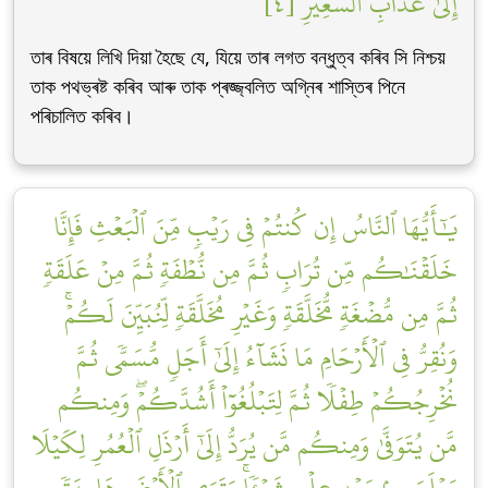
إِلَىٰ عَذَابِ ٱلسَّعِيرِ [٤]
তাৰ বিষয়ে লিখি দিয়া হৈছে যে, যিয়ে তাৰ লগত বন্ধুত্ব কৰিব সি নিশ্চয়
তাক পথভ্ৰষ্ট কৰিব আৰু তাক প্ৰজ্জ্বলিত অগ্নিৰ শাস্তিৰ পিনে
পৰিচালিত কৰিব।
يَٰٓأَيُّهَا ٱلنَّاسُ إِن كُنتُمۡ فِي رَيۡبٖ مِّنَ ٱلۡبَعۡثِ فَإِنَّا
خَلَقۡنَٰكُم مِّن تُرَابٖ ثُمَّ مِن نُّطۡفَةٖ ثُمَّ مِنۡ عَلَقَةٖ
ثُمَّ مِن مُّضۡغَةٖ مُّخَلَّقَةٖ وَغَيۡرِ مُخَلَّقَةٖ لِّنُبَيِّنَ لَكُمۡۚ
وَنُقِرُّ فِي ٱلۡأَرۡحَامِ مَا نَشَآءُ إِلَىٰٓ أَجَلٖ مُّسَمّٗى ثُمَّ
نُخۡرِجُكُمۡ طِفۡلٗا ثُمَّ لِتَبۡلُغُوٓاْ أَشُدَّكُمۡۖ وَمِنكُم
مَّن يُتَوَفَّىٰ وَمِنكُم مَّن يُرَدُّ إِلَىٰٓ أَرۡذَلِ ٱلۡعُمُرِ لِكَيۡلَا