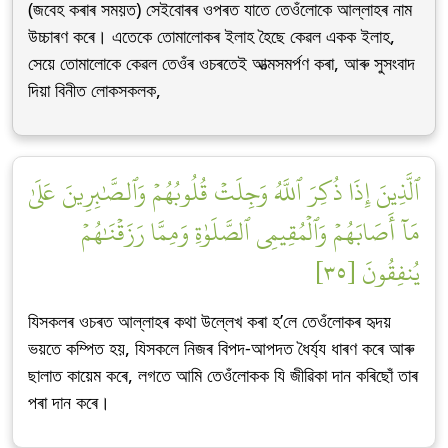
(জবেহ কৰাৰ সময়ত) সেইবোৰৰ ওপৰত যাতে তেওঁলোকে আল্লাহৰ নাম
উচ্চাৰণ কৰে। এতেকে তোমালোকৰ ইলাহ হৈছে কেৱল একক ইলাহ,
সেয়ে তোমালোকে কেৱল তেওঁৰ ওচৰতেই আত্মসমৰ্পণ কৰা, আৰু সুসংবাদ
দিয়া বিনীত লোকসকলক,
ٱلَّذِينَ إِذَا ذُكِرَ ٱللَّهُ وَجِلَتۡ قُلُوبُهُمۡ وَٱلصَّٰبِرِينَ عَلَىٰ
مَآ أَصَابَهُمۡ وَٱلۡمُقِيمِي ٱلصَّلَوٰةِ وَمِمَّا رَزَقۡنَٰهُمۡ
يُنفِقُونَ [٣٥]
যিসকলৰ ওচৰত আল্লাহৰ কথা উল্লেখ কৰা হ’লে তেওঁলোকৰ হৃদয়
ভয়তে কম্পিত হয়, যিসকলে নিজৰ বিপদ-আপদত ধৈৰ্য্য ধাৰণ কৰে আৰু
ছালাত কায়েম কৰে, লগতে আমি তেওঁলোকক যি জীৱিকা দান কৰিছোঁ তাৰ
পৰা দান কৰে।