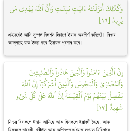
وَكَذَٰلِكَ أَنزَلۡنَٰهُ ءَايَٰتِۭ بَيِّنَٰتٖ وَأَنَّ ٱللَّهَ يَهۡدِي مَن
يُرِيدُ [١٦]
এইদৰেই আমি সুস্পষ্ট নিদৰ্শন হিচাপে ইয়াক অৱতীৰ্ণ কৰিছোঁ। নিশ্চয়
আল্লাহে যাক ইচ্ছা কৰে হিদায়ত প্ৰদান কৰে।
إِنَّ ٱلَّذِينَ ءَامَنُواْ وَٱلَّذِينَ هَادُواْ وَٱلصَّٰبِـِٔينَ
وَٱلنَّصَٰرَىٰ وَٱلۡمَجُوسَ وَٱلَّذِينَ أَشۡرَكُوٓاْ إِنَّ ٱللَّهَ
يَفۡصِلُ بَيۡنَهُمۡ يَوۡمَ ٱلۡقِيَٰمَةِۚ إِنَّ ٱللَّهَ عَلَىٰ كُلِّ شَيۡءٖ
شَهِيدٌ [١٧]
নিশ্চয় যিসকলে ঈমান আনিছে আৰু যিসকলে ইয়াহুদী হৈছে, আৰু
যিসকলে ছাবেয়ী, খ্ৰীষ্টান আৰু অগ্নিপূজক হৈছে লগতে যিবিলাকে