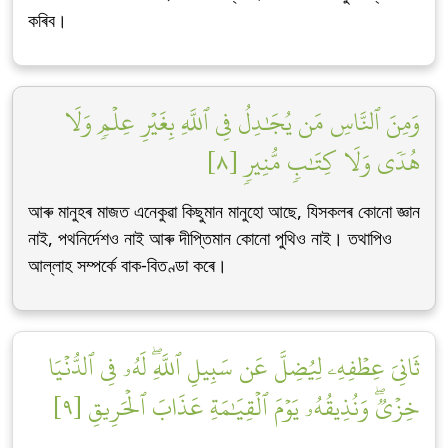
কৰিব।
وَمِنَ ٱلنَّاسِ مَن يُجَٰدِلُ فِي ٱللَّهِ بِغَيۡرِ عِلۡمٖ وَلَا
هُدٗى وَلَا كِتَٰبٖ مُّنِيرٖ [٨]
আৰু মানুহৰ মাজত এনেকুৱা কিছুমান মানুহো আছে, যিসকলৰ কোনো জ্ঞান
নাই, পথনিৰ্দেশও নাই আৰু দীপ্তিমান কোনো পুথিও নাই। তথাপিও
আল্লাহ সম্পৰ্কে বাক-বিতণ্ডা কৰে।
ثَانِيَ عِطۡفِهِۦ لِيُضِلَّ عَن سَبِيلِ ٱللَّهِۖ لَهُۥ فِي ٱلدُّنۡيَا
خِزۡيٞۖ وَنُذِيقُهُۥ يَوۡمَ ٱلۡقِيَٰمَةِ عَذَابَ ٱلۡحَرِيقِ [٩]