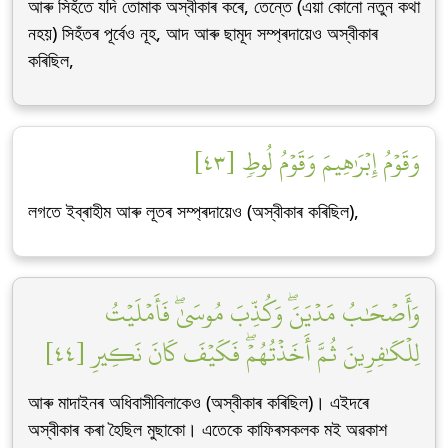
আৰু সিহঁতে যদি তোমাক অস্বীকাৰ কৰে, তেন্তে (এয়া কোনো নতুন কথা
নহয়) সিহঁতৰ পূৰ্বেও নূহ, আদ আৰু ছামূদ সম্প্ৰদায়েও অস্বীকাৰ
কৰিছিল,
وَقَوۡمُ إِبۡرَٰهِيمَ وَقَوۡمُ لُوطٖ [٤٣]
লগতে ইব্ৰাহীম আৰু লূতৰ সম্প্ৰদায়েও (অস্বীকাৰ কৰিছিল),
وَأَصۡحَٰبُ مَدۡيَنَۖ وَكُذِّبَ مُوسَىٰۖ فَأَمۡلَيۡتُ
لِلۡكَٰفِرِينَ ثُمَّ أَخَذۡتُهُمۡۖ فَكَيۡفَ كَانَ نَكِيرِ [٤٤]
আৰু মাদাইনৰ অধিবাসীবিলাকেও (অস্বীকাৰ কৰিছিল)। এইদৰে
অস্বীকাৰ কৰা হৈছিল মুছাকো। এতেকে কাফিৰসকলক মই অৱকাশ