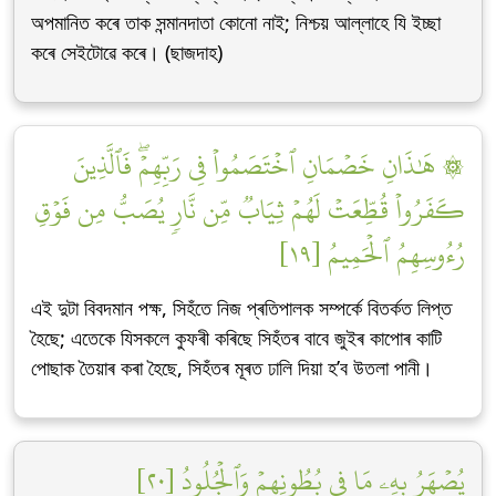
অপমানিত কৰে তাক সন্মানদাতা কোনো নাই; নিশ্চয় আল্লাহে যি ইচ্ছা
কৰে সেইটোৱে কৰে। (ছাজদাহ)
۞ هَٰذَانِ خَصۡمَانِ ٱخۡتَصَمُواْ فِي رَبِّهِمۡۖ فَٱلَّذِينَ
كَفَرُواْ قُطِّعَتۡ لَهُمۡ ثِيَابٞ مِّن نَّارٖ يُصَبُّ مِن فَوۡقِ
رُءُوسِهِمُ ٱلۡحَمِيمُ [١٩]
এই দুটা বিবদমান পক্ষ, সিহঁতে নিজ প্ৰতিপালক সম্পৰ্কে বিতৰ্কত লিপ্ত
হৈছে; এতেকে যিসকলে কুফৰী কৰিছে সিহঁতৰ বাবে জুইৰ কাপোৰ কাটি
পোছাক তৈয়াৰ কৰা হৈছে, সিহঁতৰ মূৰত ঢালি দিয়া হ’ব উতলা পানী।
يُصۡهَرُ بِهِۦ مَا فِي بُطُونِهِمۡ وَٱلۡجُلُودُ [٢٠]