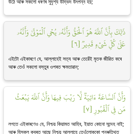
উঠে আৰু সকলো ধৰণৰ সুদৃশ্য উদ্ভিদ উৎপন্ন হয়;
ذَٰلِكَ بِأَنَّ ٱللَّهَ هُوَ ٱلۡحَقُّ وَأَنَّهُۥ يُحۡيِ ٱلۡمَوۡتَىٰ وَأَنَّهُۥ
عَلَىٰ كُلِّ شَيۡءٖ قَدِيرٞ [٦]
এইটো এইকাৰণে যে, আল্লাহেই সত্য আৰু তেৱেঁই মৃতক জীৱিত কৰে
আৰু তেওঁ সকলো বস্তুৰ ওপৰত ক্ষমতাৱান;
وَأَنَّ ٱلسَّاعَةَ ءَاتِيَةٞ لَّا رَيۡبَ فِيهَا وَأَنَّ ٱللَّهَ يَبۡعَثُ
مَن فِي ٱلۡقُبُورِ [٧]
লগতে এইকাৰণেও যে, নিশ্চয় কিয়ামত আহিব, ইয়াত কোনো সন্দেহ নাই;
আৰু যিসকল কবৰত আছে নিশ্চয় আল্লাহে তেওঁলোককো পুনৰুত্থিত