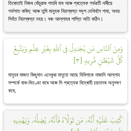
তিৰোতাই নিজৰ কেঁচুৱাক পাহৰি যাব আৰু প্ৰত্যেক গৰ্ভৱতী নাৰীয়ে
গৰ্ভপাত কৰিব; আৰু তুমি মানুহক নিচাগ্ৰস্ত সদৃশ দেখিবলৈ পাবা, অথচ
সিহঁত নিচাগ্ৰস্ত নহয়। বৰং আল্লাহৰ শাস্তি অতি কঠিন।
وَمِنَ ٱلنَّاسِ مَن يُجَٰدِلُ فِي ٱللَّهِ بِغَيۡرِ عِلۡمٖ وَيَتَّبِعُ
كُلَّ شَيۡطَٰنٖ مَّرِيدٖ [٣]
মানুহৰ মাজত কিছুমান এনেকুৱা মানুহো আছে যিবিলাকে নাজানি আল্লাহ
সম্পৰ্কে বাক-বিতণ্ডা কৰে আৰু সি প্ৰত্যেক বিদ্ৰোহী চয়তানৰ অনুসৰণ
কৰে,
كُتِبَ عَلَيۡهِ أَنَّهُۥ مَن تَوَلَّاهُ فَأَنَّهُۥ يُضِلُّهُۥ وَيَهۡدِيهِ