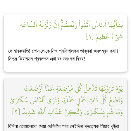
يَٰٓأَيُّهَا ٱلنَّاسُ ٱتَّقُواْ رَبَّكُمۡۚ إِنَّ زَلۡزَلَةَ ٱلسَّاعَةِ
شَيۡءٌ عَظِيمٞ [١]
হে মানৱজাতি! তোমালোকে নিজ প্ৰতিপালকৰ তাক্বৱা অৱলম্বন কৰা।
নিশ্চয় কিয়ামতৰ প্ৰকম্পন এটা বৰ ভয়ংকৰ বিষয়!
يَوۡمَ تَرَوۡنَهَا تَذۡهَلُ كُلُّ مُرۡضِعَةٍ عَمَّآ أَرۡضَعَتۡ
وَتَضَعُ كُلُّ ذَاتِ حَمۡلٍ حَمۡلَهَا وَتَرَى ٱلنَّاسَ سُكَٰرَىٰ
وَمَا هُم بِسُكَٰرَىٰ وَلَٰكِنَّ عَذَابَ ٱللَّهِ شَدِيدٞ [٢]
যিদিনা তোমালোকে সেয়া দেখিবলৈ পাবা সেইদিনা প্ৰত্যেক পিয়াহ খুউৱা