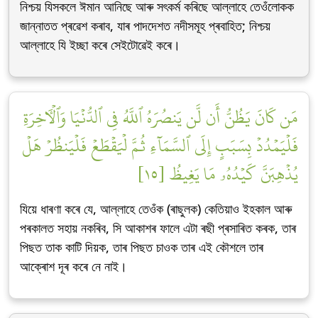
নিশ্চয় যিসকলে ঈমান আনিছে আৰু সৎকৰ্ম কৰিছে আল্লাহে তেওঁলোকক
জান্নাতত প্ৰৱেশ কৰাব, যাৰ পাদদেশত নদীসমূহ প্ৰবাহিত; নিশ্চয়
আল্লাহে যি ইচ্ছা কৰে সেইটোৱেই কৰে।
مَن كَانَ يَظُنُّ أَن لَّن يَنصُرَهُ ٱللَّهُ فِي ٱلدُّنۡيَا وَٱلۡأٓخِرَةِ
فَلۡيَمۡدُدۡ بِسَبَبٍ إِلَى ٱلسَّمَآءِ ثُمَّ لۡيَقۡطَعۡ فَلۡيَنظُرۡ هَلۡ
يُذۡهِبَنَّ كَيۡدُهُۥ مَا يَغِيظُ [١٥]
যিয়ে ধাৰণা কৰে যে, আল্লাহে তেওঁক (ৰাছুলক) কেতিয়াও ইহকাল আৰু
পৰকালত সহায় নকৰিব, সি আকাশৰ ফালে এটা ৰছী প্ৰসাৰিত কৰক, তাৰ
পিছত তাক কাটি দিয়ক, তাৰ পিছত চাওক তাৰ এই কৌশলে তাৰ
আক্ৰোশ দূৰ কৰে নে নাই।