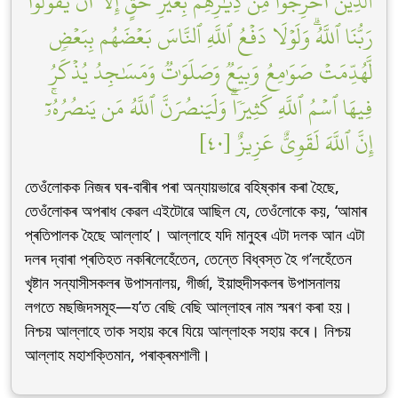
ٱلَّذِينَ أُخۡرِجُواْ مِن دِيَٰرِهِم بِغَيۡرِ حَقٍّ إِلَّآ أَن يَقُولُواْ
رَبُّنَا ٱللَّهُۗ وَلَوۡلَا دَفۡعُ ٱللَّهِ ٱلنَّاسَ بَعۡضَهُم بِبَعۡضٖ
لَّهُدِّمَتۡ صَوَٰمِعُ وَبِيَعٞ وَصَلَوَٰتٞ وَمَسَٰجِدُ يُذۡكَرُ
فِيهَا ٱسۡمُ ٱللَّهِ كَثِيرٗاۗ وَلَيَنصُرَنَّ ٱللَّهُ مَن يَنصُرُهُۥٓۚ
إِنَّ ٱللَّهَ لَقَوِيٌّ عَزِيزٌ [٤٠]
তেওঁলোকক নিজৰ ঘৰ-বাৰীৰ পৰা অন্যায়ভাৱে বহিষ্কাৰ কৰা হৈছে,
তেওঁলোকৰ অপৰাধ কেৱল এইটোৱে আছিল যে, তেওঁলোকে কয়, ‘আমাৰ
প্ৰতিপালক হৈছে আল্লাহ’। আল্লাহে যদি মানুহৰ এটা দলক আন এটা
দলৰ দ্বাৰা প্ৰতিহত নকৰিলেহেঁতেন, তেন্তে বিধ্বস্ত হৈ গ’লহেঁতেন
খৃষ্টান সন্যাসীসকলৰ উপাসনালয়, গীৰ্জা, ইয়াহুদীসকলৰ উপাসনালয়
লগতে মছজিদসমূহ—য’ত বেছি বেছি আল্লাহৰ নাম স্মৰণ কৰা হয়।
নিশ্চয় আল্লাহে তাক সহায় কৰে যিয়ে আল্লাহক সহায় কৰে। নিশ্চয়
আল্লাহ মহাশক্তিমান, পৰাক্ৰমশালী।