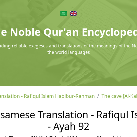
e Noble Qur'an Encyclope
ding reliable exegeses and translations of the meanings of the N
the world languages
nslation - Rafiqul Islam Habibur-Rahman
The cave [Al-Ka
Assamese Translation - Rafiqu
- Ayah 92