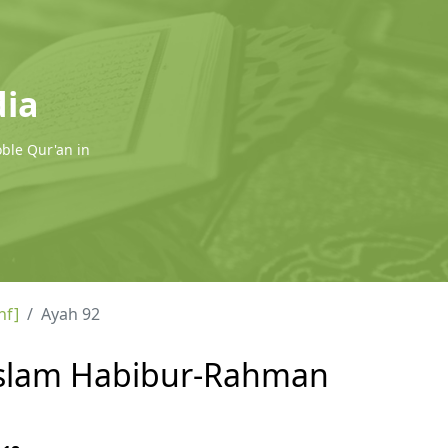
dia
oble Qur'an in
hf]
Ayah 92
l Islam Habibur-Rahman