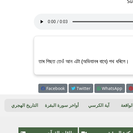
Su
তাৰ পিছত তেওঁ আন এটা (অভিযানৰ বাবে) পথ ধৰিলে।
Facebook
Twitter
WhatsApp
واقعة
آية الكرسي
أواخر سورة البقرة
التاريخ الهجري