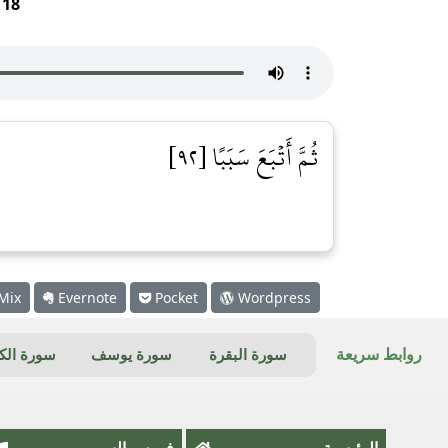
r
18
ثُمَّ أَتۡبَعَ سَبَبًا [٩٢]
Mix
Evernote
Pocket
Wordpress
روابط سريعة
سورة البقرة
سورة يوسف
سورة ال