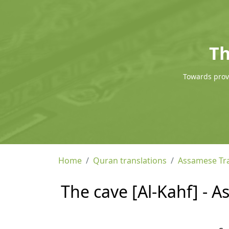
Th
Towards provi
Home
Quran translations
Assamese Tra
The cave [Al-Kahf] - 