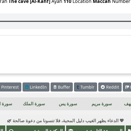
rah
The cave [Al-Kahf]
Ayah
110
Location
Maccah
Numbe
Pinterest
LinkedIn
Buffer
Tumblr
Reddit
كهف
سورة مريم
سورة يس
سورة الملك
سورة ال
💖 الدعاء بظهر الغيب دليل المحبة، فلا تنسونا من دعوة صالحة 🌿