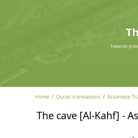
Th
Towards provi
Home
Quran translations
Assamese Tra
The cave [Al-Kahf] - 