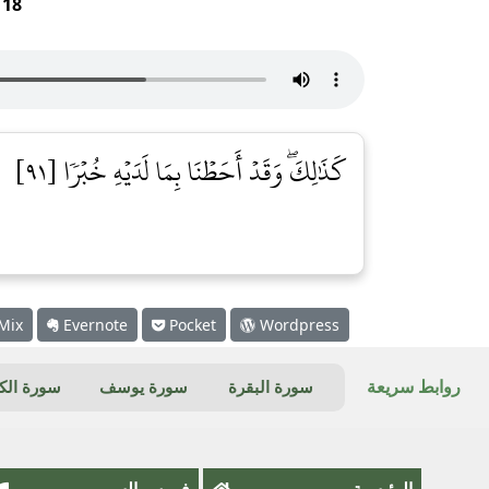
r
18
كَذَٰلِكَۖ وَقَدۡ أَحَطۡنَا بِمَا لَدَيۡهِ خُبۡرٗا [٩١]
Mix
Evernote
Pocket
Wordpress
روابط سريعة
سورة البقرة
سورة يوسف
سورة ال