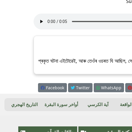
Su
প্ৰকৃত ঘটনা এইটোৱেই, আৰু তেওঁৰ ওচৰত যি আছিল, স
Facebook
Twitter
WhatsApp
واقعة
آية الكرسي
أواخر سورة البقرة
التاريخ الهجري