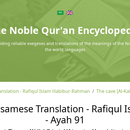
e Noble Qur'an Encyclope
ding reliable exegeses and translations of the meanings of the N
the world languages
nslation - Rafiqul Islam Habibur-Rahman
The cave [Al-Ka
Assamese Translation - Rafiqu
- Ayah 91