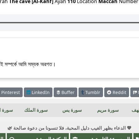
rah
The cave [Al-Kahf]
Ayah
110
Location
Maccah
Numbe
েই সম্পৰ্কে আমি সম্যক অৱগত।
Pinterest
LinkedIn
Buffer
Tumblr
Reddit
كهف
سورة مريم
سورة يس
سورة الملك
سورة ال
💖 الدعاء بظهر الغيب دليل المحبة، فلا تنسونا من دعوة صالحة 🌿