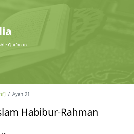
dia
oble Qur'an in
hf]
Ayah 91
l Islam Habibur-Rahman