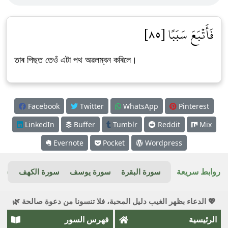
فَأَتۡبَعَ سَبَبًا [٨٥]
তাৰ পিছত তেওঁ এটা পথ অৱলম্বন কৰিলে।
Facebook
Twitter
WhatsApp
Pinterest
LinkedIn
Buffer
Tumblr
Reddit
Mix
Evernote
Pocket
Wordpress
روابط سريعة
سورة البقرة
سورة يوسف
سورة الكهف
سور
💖 الدعاء بظهر الغيب دليل المحبة، فلا تنسونا من دعوة صالحة 🌿
الرئيسية
فهرس السور