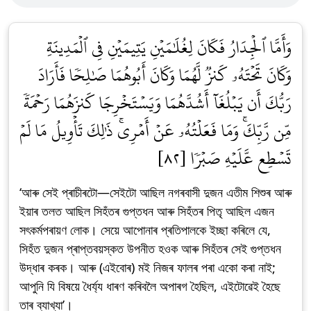
وَأَمَّا ٱلۡجِدَارُ فَكَانَ لِغُلَٰمَيۡنِ يَتِيمَيۡنِ فِي ٱلۡمَدِينَةِ
وَكَانَ تَحۡتَهُۥ كَنزٞ لَّهُمَا وَكَانَ أَبُوهُمَا صَٰلِحٗا فَأَرَادَ
رَبُّكَ أَن يَبۡلُغَآ أَشُدَّهُمَا وَيَسۡتَخۡرِجَا كَنزَهُمَا رَحۡمَةٗ
مِّن رَّبِّكَۚ وَمَا فَعَلۡتُهُۥ عَنۡ أَمۡرِيۚ ذَٰلِكَ تَأۡوِيلُ مَا لَمۡ
تَسۡطِع عَّلَيۡهِ صَبۡرٗا [٨٢]
‘আৰু সেই প্ৰাচীৰটো—সেইটো আছিল নগৰবাসী দুজন এতীম শিশুৰ আৰু
ইয়াৰ তলত আছিল সিহঁতৰ গুপ্তধন আৰু সিহঁতৰ পিতৃ আছিল এজন
সৎকৰ্মপৰায়ণ লোক। সেয়ে আপোনাৰ প্ৰতিপালকে ইচ্ছা কৰিলে যে,
সিহঁত দুজন প্ৰাপ্তবয়স্কত উপনীত হওক আৰু সিহঁতৰ সেই গুপ্তধন
উদ্ধাৰ কৰক। আৰু (এইবোৰ) মই নিজৰ ফালৰ পৰা একো কৰা নাই;
আপুনি যি বিষয়ে ধৈৰ্য্য ধাৰণ কৰিবলৈ অপাৰগ হৈছিল, এইটোৱেই হৈছে
তাৰ ব্যাখ্যা’।