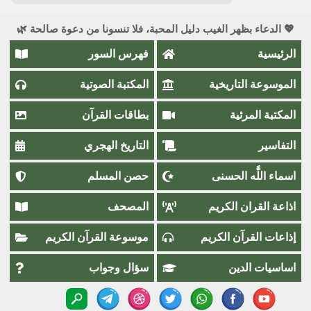
💖 الدعاء بظهر الغيب دليل المحبة، فلا تنسونا من دعوة صالحة 🌿
الرئيسية
فهرس السور
الموسوعة التاريخية
المكتبة الصوتية
المكتبة المرئية
بطاقات القرآن
التفاسير
التاريخ الهجري
اسماء اللَّٰه الحسنى
حصن المسلم
اذاعة القران الكريم
المصحف
إذاعات القرآن الكريم
موسوعة القرآن الكريم
اساسيات الدين
سؤال وجواب