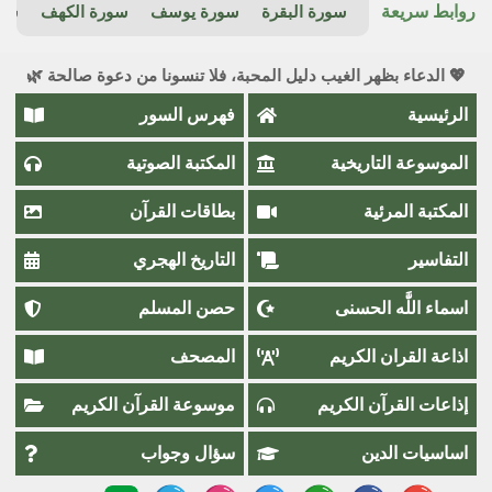
روابط سريعة
سورة البقرة
سورة يوسف
سورة الكهف
سور
💖 الدعاء بظهر الغيب دليل المحبة، فلا تنسونا من دعوة صالحة 🌿
الرئيسية
فهرس السور
الموسوعة التاريخية
المكتبة الصوتية
المكتبة المرئية
بطاقات القرآن
التفاسير
التاريخ الهجري
اسماء اللَّٰه الحسنى
حصن المسلم
اذاعة القران الكريم
المصحف
إذاعات القرآن الكريم
موسوعة القرآن الكريم
اساسيات الدين
سؤال وجواب