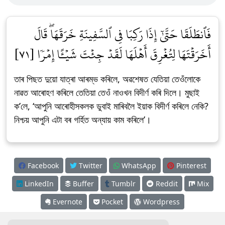
فَٱنطَلَقَا حَتَّىٰٓ إِذَا رَكِبَا فِي ٱلسَّفِينَةِ خَرَقَهَاۖ قَالَ
أَخَرَقۡتَهَا لِتُغۡرِقَ أَهۡلَهَا لَقَدۡ جِئۡتَ شَيۡـًٔا إِمۡرٗا [٧١]
তাৰ পিছত দুয়ো যাত্ৰা আৰম্ভ কৰিলে, অৱশেষত যেতিয়া তেওঁলোকে
নাৱত আৰোহণ কৰিলে তেতিয়া তেওঁ নাওখন বিদীৰ্ণ কৰি দিলে। মুছাই
ক’লে, ‘আপুনি আৰোহীসকলক ডুবাই মাৰিবলৈ ইয়াক বিদীৰ্ণ কৰিলে নেকি?
নিশ্চয় আপুনি এটা বৰ গৰ্হিত অন্যায় কাম কৰিলে’।
Facebook
Twitter
WhatsApp
Pinterest
LinkedIn
Buffer
Tumblr
Reddit
Mix
Evernote
Pocket
Wordpress