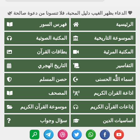
💖 الدعاء بظهر الغيب دليل المحبة، فلا تنسونا من دعوة صالحة 🌿
الرئيسية
فهرس السور
الموسوعة التاريخية
المكتبة الصوتية
المكتبة المرئية
بطاقات القرآن
التفاسير
التاريخ الهجري
اسماء اللَّٰه الحسنى
حصن المسلم
اذاعة القران الكريم
المصحف
إذاعات القرآن الكريم
موسوعة القرآن الكريم
اساسيات الدين
سؤال وجواب