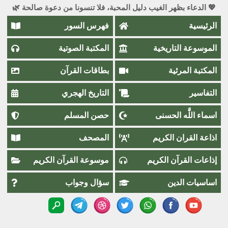
💖 الدعاء بظهر الغيب دليل المحبة، فلا تنسونا من دعوة صالحة 🌿
الرئيسية
فهرس السور
الموسوعة التاريخية
المكتبة الصوتية
المكتبة المرئية
بطاقات القرآن
التفاسير
التاريخ الهجري
اسماء اللَّٰه الحسنى
حصن المسلم
اذاعة القران الكريم
المصحف
إذاعات القرآن الكريم
موسوعة القرآن الكريم
اساسيات الدين
سؤال وجواب