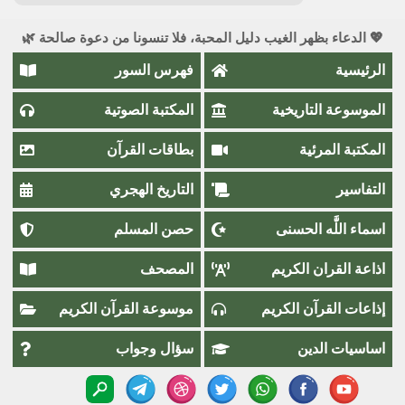
💖 الدعاء بظهر الغيب دليل المحبة، فلا تنسونا من دعوة صالحة 🌿
الرئيسية
فهرس السور
الموسوعة التاريخية
المكتبة الصوتية
المكتبة المرئية
بطاقات القرآن
التفاسير
التاريخ الهجري
اسماء اللَّٰه الحسنى
حصن المسلم
اذاعة القران الكريم
المصحف
إذاعات القرآن الكريم
موسوعة القرآن الكريم
اساسيات الدين
سؤال وجواب