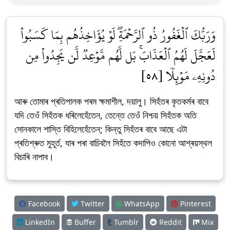
وَرَبُّكَ ٱلۡغَفُورُ ذُو ٱلرَّحۡمَةِۖ لَوۡ يُؤَاخِذُهُم بِمَا كَسَبُواْ
لَعَجَّلَ لَهُمُ ٱلۡعَذَابَۚ بَل لَّهُم مَّوۡعِدٞ لَّن يَجِدُواْ مِن
دُونِهِۦ مَوۡئِلٗا [٥٨]
আৰু তোমাৰ প্ৰতিপালক পৰম ক্ষমাশীল, দয়ালু। সিহঁতৰ কৃতকৰ্মৰ বাবে
যদি তেওঁ সিহঁতক ধৰিলেহেঁতেন, তেন্তে তেওঁ নিশ্চয় সিহঁতক অতি
সোনকালে শাস্তি বিহিলেহেঁতেন; কিন্তু সিহঁতৰ বাবে আছে এটা
প্ৰতিশ্ৰুত মুহূৰ্ত, যাৰ পৰা বাচিবলৈ সিহঁতে কদাপিও কোনো আশ্ৰয়স্থল
বিচাৰি নাপাব।
Facebook
Twitter
WhatsApp
Pinterest
LinkedIn
Buffer
Tumblr
Reddit
Mix