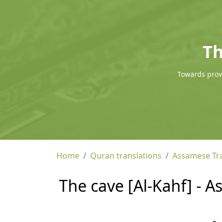
Th
Towards provi
Home
Quran translations
Assamese Tra
The cave [Al-Kahf] - 