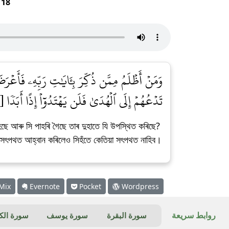
r
18
وَمَنۡ أَظۡلَمُ مِمَّن ذُكِّرَ بِـَٔايَٰتِ رَبِّهِۦ فَأَعۡرَض
تَدۡعُهُمۡ إِلَى ٱلۡهُدَىٰ فَلَن يَهۡتَدُوٓاْ إِذًا أَبَدٗا [٥٧]
ছে আৰু সি পাহৰি গৈছে তাৰ দুহাতে যি উপস্থিত কৰিছে?
ক সৎপথত আহ্বান কৰিলেও সিহঁতে কেতিয়া সৎপথত নাহিব।
Mix
Evernote
Pocket
Wordpress
روابط سريعة
سورة البقرة
سورة يوسف
سورة ال