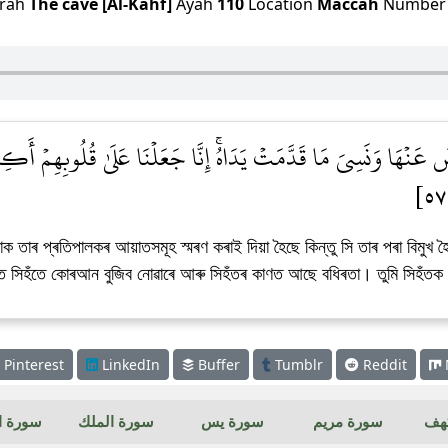
rah
The cave [Al-Kahf]
Ayah
110
Location
Maccah
Numbe
َ عَنۡهَا وَنَسِيَ مَا قَدَّمَتۡ يَدَاهُۚ إِنَّا جَعَلۡنَا عَلَىٰ قُلُوبِهِمۡ أَكِنَّة
াৰ প্ৰতিপালকৰ আয়াতসমূহ স্মৰণ কৰাই দিয়া হৈছে কিন্তু সি তাৰ পৰা বিমুখ হৈ
তে সিহঁতে কোৰআন বুজিব নোৱাৰে আৰু সিহঁতৰ কাণত আছে বধিৰতা। তুমি সিহঁত
Pinterest
LinkedIn
Buffer
Tumblr
Reddit
كهف
سورة مريم
سورة يس
سورة الملك
سورة ال