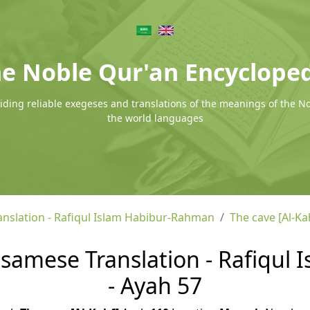
e Noble Qur'an Encyclope
ding reliable exegeses and translations of the meanings of the N
the world languages
nslation - Rafiqul Islam Habibur-Rahman
The cave [Al-Ka
Assamese Translation - Rafiqu
- Ayah 57