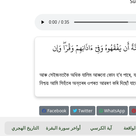
Su
ً أَن يَفۡقَهُوهُ وَفِيٓ ءَاذَانِهِمۡ وَقۡرٗاۖ وَإِن
আৰু সেইজনতকৈ অধিক যালিম আৰুনো কোন হ’ব পাৰে, যাক ত
নিশ্চয় আমি সিহঁতৰ অন্তৰৰ ওপৰত আৱৰণ কৰি দিছোঁ যা
Facebook
Twitter
WhatsApp
واقعة
آية الكرسي
أواخر سورة البقرة
التاريخ الهجري