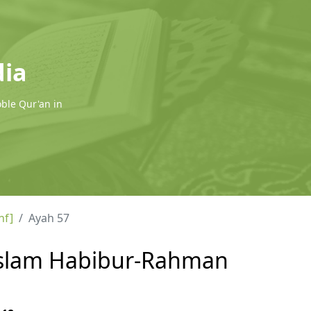
dia
oble Qur'an in
hf]
Ayah 57
l Islam Habibur-Rahman