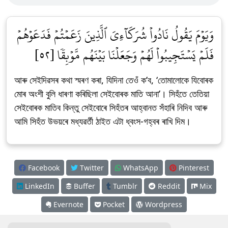
وَيَوۡمَ يَقُولُ نَادُواْ شُرَكَآءِيَ ٱلَّذِينَ زَعَمۡتُمۡ فَدَعَوۡهُمۡ
فَلَمۡ يَسۡتَجِيبُواْ لَهُمۡ وَجَعَلۡنَا بَيۡنَهُم مَّوۡبِقٗا [٥٢]
আৰু সেইদিৱসৰ কথা স্মৰণ কৰা, যিদিনা তেওঁ ক’ব, ‘তোমালোকে যিবোৰক
মোৰ অংশী বুলি ধাৰণা কৰিছিলা সেইবোৰক মাতি আনা’। সিহঁতে তেতিয়া
সেইবোৰক মাতিব কিন্তু সেইবোৰে সিহঁতৰ আহ্বানত সঁহাৰি নিদিব আৰু
আমি সিহঁত উভয়ৰে মধ্যৱৰ্তী ঠাইত এটা ধ্বংস-গহ্বৰ ৰাখি দিম।
Facebook
Twitter
WhatsApp
Pinterest
LinkedIn
Buffer
Tumblr
Reddit
Mix
Evernote
Pocket
Wordpress