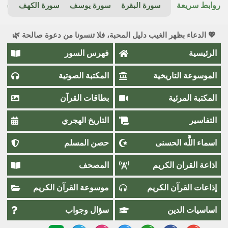
روابط سريعة
سورة البقرة
سورة يوسف
سورة الكهف
سور
💖 الدعاء بظهر الغيب دليل المحبة، فلا تنسونا من دعوة صالحة 🌿
الرئيسية
فهرس السور
الموسوعة التاريخية
المكتبة الصوتية
المكتبة المرئية
بطاقات القرآن
التفاسير
التاريخ الهجري
اسماء اللَّٰه الحسنى
حصن المسلم
اذاعة القران الكريم
المصحف
إذاعات القرآن الكريم
موسوعة القرآن الكريم
اساسيات الدين
سؤال وجواب