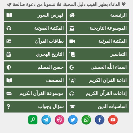
💖 الدعاء بظهر الغيب دليل المحبة، فلا تنسونا من دعوة صالحة 🌿
الرئيسية
فهرس السور
الموسوعة التاريخية
المكتبة الصوتية
المكتبة المرئية
بطاقات القرآن
التفاسير
التاريخ الهجري
اسماء اللَّٰه الحسنى
حصن المسلم
اذاعة القران الكريم
المصحف
إذاعات القرآن الكريم
موسوعة القرآن الكريم
اساسيات الدين
سؤال وجواب