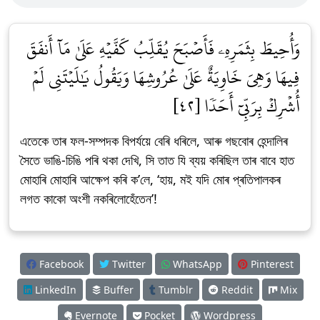
وَأُحِيطَ بِثَمَرِهِۦ فَأَصۡبَحَ يُقَلِّبُ كَفَّيۡهِ عَلَىٰ مَآ أَنفَقَ
فِيهَا وَهِيَ خَاوِيَةٌ عَلَىٰ عُرُوشِهَا وَيَقُولُ يَٰلَيۡتَنِي لَمۡ
أُشۡرِكۡ بِرَبِّيٓ أَحَدٗا [٤٢]
এতেকে তাৰ ফল-সম্পদক বিপৰ্যয়ে বেৰি ধৰিলে, আৰু গছবোৰ হেন্দালিৰ
সৈতে ভাঙি-চিঙি পৰি থকা দেখি, সি তাত যি ব্যয় কৰিছিল তাৰ বাবে হাত
মোহাৰি মোহাৰি আক্ষেপ কৰি ক’লে, ‘হায়, মই যদি মোৰ প্ৰতিপালকৰ
লগত কাকো অংশী নকৰিলোহেঁতেন’!
Facebook
Twitter
WhatsApp
Pinterest
LinkedIn
Buffer
Tumblr
Reddit
Mix
Evernote
Pocket
Wordpress