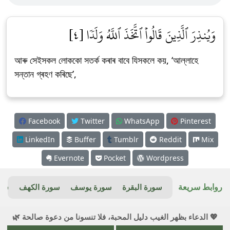
وَيُنذِرَ ٱلَّذِينَ قَالُواْ ٱتَّخَذَ ٱللَّهُ وَلَدٗا [٤]
আৰু সেইসকল লোককো সতৰ্ক কৰাৰ বাবে যিসকলে কয়, ‘আল্লাহে
সন্তান গ্ৰহণ কৰিছে’,
Facebook
Twitter
WhatsApp
Pinterest
LinkedIn
Buffer
Tumblr
Reddit
Mix
Evernote
Pocket
Wordpress
روابط سريعة
سورة البقرة
سورة يوسف
سورة الكهف
سور
💖 الدعاء بظهر الغيب دليل المحبة، فلا تنسونا من دعوة صالحة 🌿