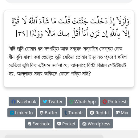
وَلَوۡلَآ إِذۡ دَخَلۡتَ جَنَّتَكَ قُلۡتَ مَا شَآءَ ٱللَّهُ لَا قُوَّةَ
إِلَّا بِٱللَّهِۚ إِن تَرَنِ أَنَا۠ أَقَلَّ مِنكَ مَالٗا وَوَلَدٗا [٣٩]
‘যদি তুমি তোমাৰ ধন-সম্পত্তি আৰু সন্তান-সন্ততিৰ ক্ষেত্ৰত মোক
হীন বুলি ধাৰণা কৰা তেন্তে তুমি যেতিয়া তোমাৰ উদ্যানত প্ৰৱেশ কৰিলা
তেতিয়া তুমি কিয় এইদৰে নক’লা যে, আল্লাহে যিটো বিচাৰে সেইটোৱেই
হয়, আল্লাহৰ সহায় অবিহনে কোনো শক্তি নাই?
Facebook
Twitter
WhatsApp
Pinterest
LinkedIn
Buffer
Tumblr
Reddit
Mix
Evernote
Pocket
Wordpress