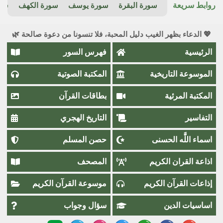
روابط سريعة
سورة البقرة
سورة يوسف
سورة الكهف
سور
💖 الدعاء بظهر الغيب دليل المحبة، فلا تنسونا من دعوة صالحة 🌿
الرئيسية
فهرس السور
الموسوعة التاريخية
المكتبة الصوتية
المكتبة المرئية
بطاقات القرآن
التفاسير
التاريخ الهجري
اسماء اللَّٰه الحسنى
حصن المسلم
اذاعة القران الكريم
المصحف
إذاعات القرآن الكريم
موسوعة القرآن الكريم
اساسيات الدين
سؤال وجواب