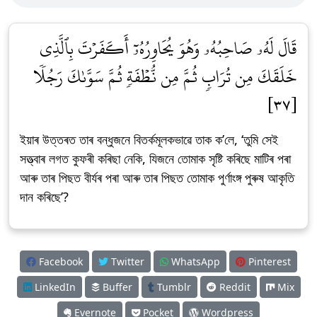
قَالَ لَهُۥ صَاحِبُهُۥ وَهُوَ يُحَاوِرُهُۥٓ أَكَفَرۡتَ بِٱلَّذِي
خَلَقَكَ مِن تُرَابٖ ثُمَّ مِن نُّطۡفَةٖ ثُمَّ سَوَّىٰكَ رَجُلٗا
[٣٧]
ইয়াৰ উত্তৰত তাৰ বন্ধুজনে বিতৰ্কমূলকভাৱে তাক ক’লে, ‘তুমি সেই
সত্ত্বাৰ লগত কুফৰী কৰিছা নেকি, যিজনে তোমাক সৃষ্টি কৰিছে মাটিৰ পৰা
আৰু তাৰ পিছত বীৰ্যৰ পৰা আৰু তাৰ পিছত তোমাক পুৰ্ণাংঙ্গ পুৰুষ আকৃতি
দান কৰিছে’?
Facebook
Twitter
WhatsApp
Pinterest
LinkedIn
Buffer
Tumblr
Reddit
Mix
Evernote
Pocket
Wordpress