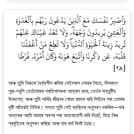
وَٱصۡبِرۡ نَفۡسَكَ مَعَ ٱلَّذِينَ يَدۡعُونَ رَبَّهُم بِٱلۡغَدَوٰةِ
وَٱلۡعَشِيِّ يُرِيدُونَ وَجۡهَهُۥۖ وَلَا تَعۡدُ عَيۡنَاكَ عَنۡهُمۡ
تُرِيدُ زِينَةَ ٱلۡحَيَوٰةِ ٱلدُّنۡيَاۖ وَلَا تُطِعۡ مَنۡ أَغۡفَلۡنَا
قَلۡبَهُۥ عَن ذِكۡرِنَا وَٱتَّبَعَ هَوَىٰهُ وَكَانَ أَمۡرُهُۥ فُرُطٗا
[٢٨]
আৰু তুমি নিজকে ধৈৰ্য্যশীল ৰাখিবা সেইসকল লোকৰ সৈতে, যিসকলে
পুৱা-গধূলি তেওঁলোকৰ প্ৰতিপালকক আহ্বান কৰে, তেওঁৰ সন্তুষ্টিৰ
উদ্দেশ্যে; আৰু তুমি পাৰ্থিৱ জীৱনৰ শোভা কামনা কৰি সিহঁতৰ পৰা তোমাৰ
দৃষ্টি আঁতৰাই নিনিবা। লগতে তুমি সেই ব্যক্তিৰ অনুসৰণ নকৰিবা—যাৰ
অন্তৰক আমি আমাৰ স্মৰণৰ পৰা অমনোযোগী কৰি দিছোঁ, যিয়ে নিজ
প্ৰবৃত্তিৰ অনুসৰণ কৰিছে আৰু যাৰ কৰ্ম বিনষ্ট হৈছে।