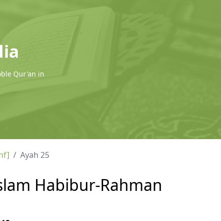
dia
oble Qur'an in
hf]
Ayah 25
l Islam Habibur-Rahman