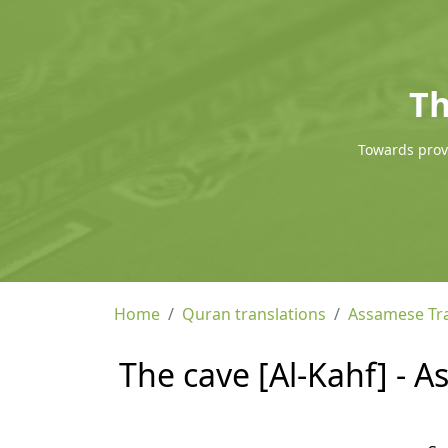
Th
Towards provi
Home
Quran translations
Assamese Tra
The cave [Al-Kahf] - 