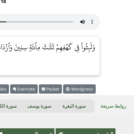
r
18
وَلَبِثُواْ فِي كَهۡفِهِمۡ ثَلَٰثَ مِاْئَةٖ سِنِينَ وَٱزۡدَادُو
Mix
Evernote
Pocket
Wordpress
روابط سريعة
سورة البقرة
سورة يوسف
سورة ال