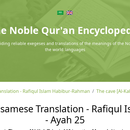
e Noble Qur'an Encyclope
ding reliable exegeses and translations of the meanings of the N
the world languages
nslation - Rafiqul Islam Habibur-Rahman
The cave [Al-Ka
Assamese Translation - Rafiqu
- Ayah 25