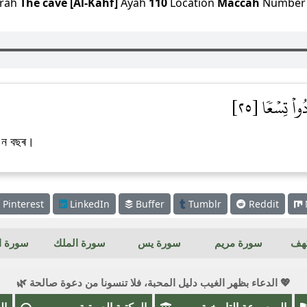
rah
The cave [Al-Kahf]
Ayah
110
Location
Maccah
Numbe
اْ تِسۡعٗا [٢٥]
ত ন বছৰ।
Pinterest
LinkedIn
Buffer
Tumblr
Reddit
كهف
سورة مريم
سورة يس
سورة الملك
سورة ال
💖 الدعاء بظهر الغيب دليل المحبة، فلا تنسونا من دعوة صالحة 🌿