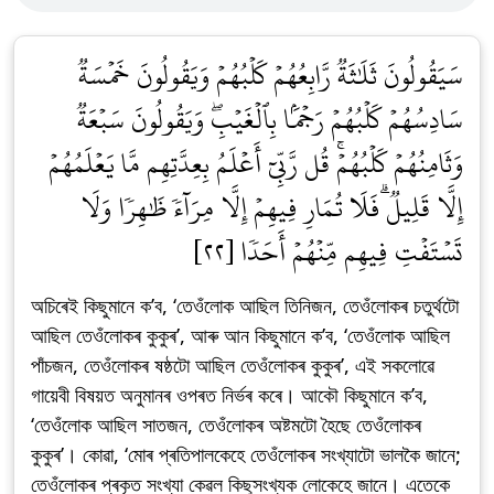
سَيَقُولُونَ ثَلَٰثَةٞ رَّابِعُهُمۡ كَلۡبُهُمۡ وَيَقُولُونَ خَمۡسَةٞ
سَادِسُهُمۡ كَلۡبُهُمۡ رَجۡمَۢا بِٱلۡغَيۡبِۖ وَيَقُولُونَ سَبۡعَةٞ
وَثَامِنُهُمۡ كَلۡبُهُمۡۚ قُل رَّبِّيٓ أَعۡلَمُ بِعِدَّتِهِم مَّا يَعۡلَمُهُمۡ
إِلَّا قَلِيلٞۗ فَلَا تُمَارِ فِيهِمۡ إِلَّا مِرَآءٗ ظَٰهِرٗا وَلَا
تَسۡتَفۡتِ فِيهِم مِّنۡهُمۡ أَحَدٗا [٢٢]
অচিৰেই কিছুমানে ক’ব, ‘তেওঁলোক আছিল তিনিজন, তেওঁলোকৰ চতুৰ্থটো
আছিল তেওঁলোকৰ কুকুৰ’, আৰু আন কিছুমানে ক’ব, ‘তেওঁলোক আছিল
পাঁচজন, তেওঁলোকৰ ষষ্ঠটো আছিল তেওঁলোকৰ কুকুৰ’, এই সকলোৱে
গায়েবী বিষয়ত অনুমানৰ ওপৰত নিৰ্ভৰ কৰে। আকৌ কিছুমানে ক’ব,
‘তেওঁলোক আছিল সাতজন, তেওঁলোকৰ অষ্টমটো হৈছে তেওঁলোকৰ
কুকুৰ’। কোৱা, ‘মোৰ প্ৰতিপালকেহে তেওঁলোকৰ সংখ্যাটো ভালকৈ জানে;
তেওঁলোকৰ প্ৰকৃত সংখ্যা কেৱল কিছুসংখ্যক লোকেহে জানে। এতেকে