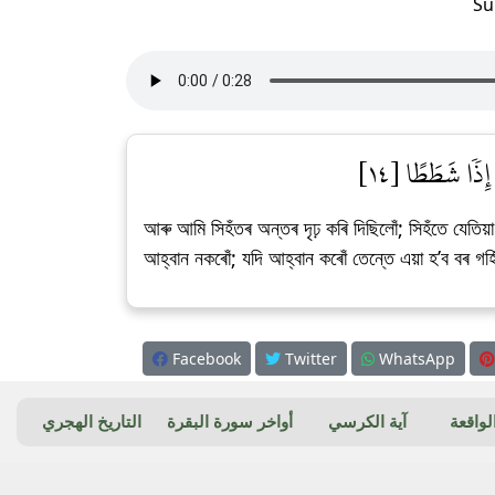
Su
 إِذٗا شَطَطًا [١٤
আৰু আমি সিহঁতৰ অন্তৰ দৃঢ় কৰি দিছিলোঁ; সিহঁতে যেত
আহ্বান নকৰোঁ; যদি আহ্বান কৰোঁ তেন্তে এয়া হ’ব বৰ গৰ
Facebook
Twitter
WhatsApp
واقعة
آية الكرسي
أواخر سورة البقرة
التاريخ الهجري