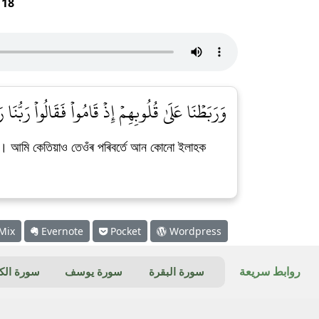
r
18
وَرَبَطۡنَا عَلَىٰ قُلُوبِهِمۡ إِذۡ قَامُواْ فَقَالُواْ رَبُّنَ]
ালক। আমি কেতিয়াও তেওঁৰ পৰিবৰ্তে আন কোনো ইলাহক
Mix
Evernote
Pocket
Wordpress
روابط سريعة
سورة البقرة
سورة يوسف
سورة ال