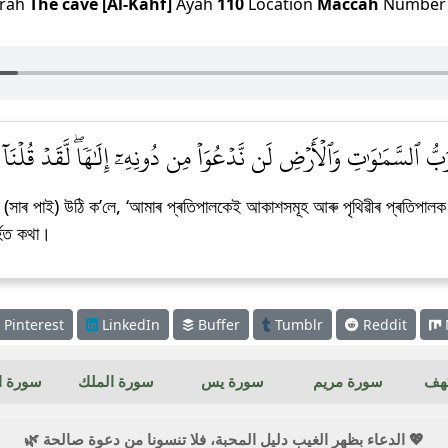
rah
The cave [Al-Kahf]
Ayah
110
Location
Maccah
Numbe
ا رَبُّ ٱلسَّمَٰوَٰتِ وَٱلۡأَرۡضِ لَن نَّدۡعُوَاْ مِن دُونِهِۦٓ إِلَٰهٗاۖ لَّقَدۡ قُلۡنَآ
িয়া (সাৰ পাই) উঠি ক’লে, ‘আমাৰ প্ৰতিপালকেই আকাশসমূহ আৰু পৃথিৱীৰ প্ৰতিপ
্হিত কথা।
Pinterest
LinkedIn
Buffer
Tumblr
Reddit
كهف
سورة مريم
سورة يس
سورة الملك
سورة ال
💖 الدعاء بظهر الغيب دليل المحبة، فلا تنسونا من دعوة صالحة 🌿