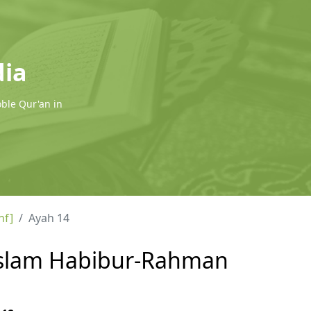
dia
oble Qur'an in
hf]
Ayah 14
l Islam Habibur-Rahman