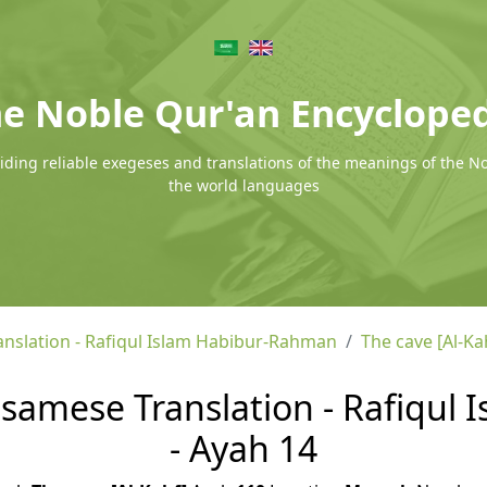
e Noble Qur'an Encyclope
ding reliable exegeses and translations of the meanings of the N
the world languages
nslation - Rafiqul Islam Habibur-Rahman
The cave [Al-Ka
Assamese Translation - Rafiqu
- Ayah 14