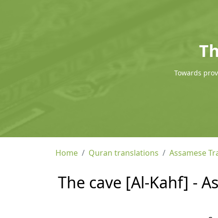
Th
Towards provi
Home
Quran translations
Assamese Tra
The cave [Al-Kahf] - 