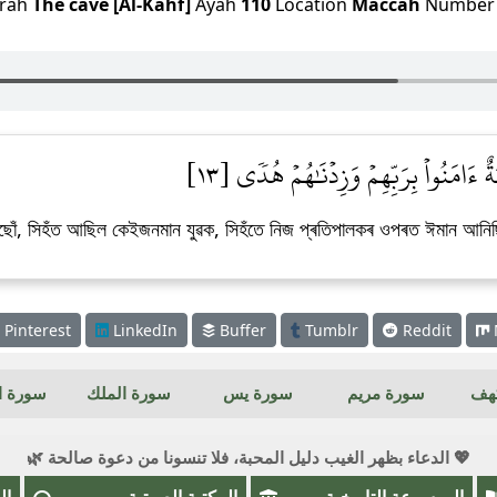
rah
The cave [Al-Kahf]
Ayah
110
Location
Maccah
Numbe
ةٌ ءَامَنُواْ بِرَبِّهِمۡ وَزِدۡنَٰهُمۡ هُدٗى [١٣
ৰিছোঁ, সিহঁত আছিল কেইজনমান যুৱক, সিহঁতে নিজ প্ৰতিপালকৰ ওপৰত ঈমান আনিছি
Pinterest
LinkedIn
Buffer
Tumblr
Reddit
كهف
سورة مريم
سورة يس
سورة الملك
سورة ال
💖 الدعاء بظهر الغيب دليل المحبة، فلا تنسونا من دعوة صالحة 🌿