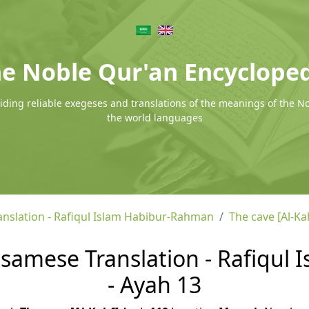
e Noble Qur'an Encyclope
ding reliable exegeses and translations of the meanings of the N
the world languages
nslation - Rafiqul Islam Habibur-Rahman
The cave [Al-Ka
Assamese Translation - Rafiqu
- Ayah 13