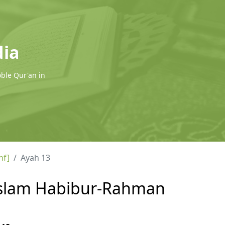
dia
oble Qur'an in
hf]
Ayah 13
l Islam Habibur-Rahman