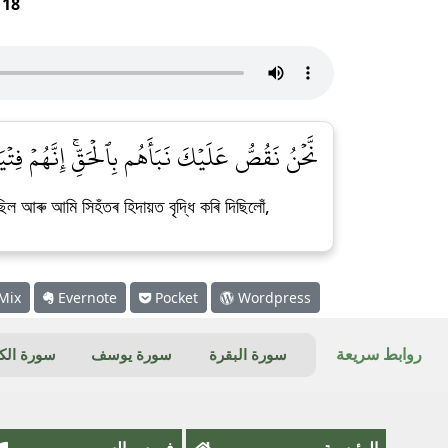
r
18
نَّحۡنُ نَقُصُّ عَلَيۡكَ نَبَأَهُم بِٱلۡحَقِّۚ إِنَّهُمۡ فِتۡيَ]
ল আৰু আমি সিহঁতৰ হিদায়ত বৃদ্ধি কৰি দিছিলোঁ,
Mix
Evernote
Pocket
Wordpress
روابط سريعة
سورة البقرة
سورة يوسف
سورة ال