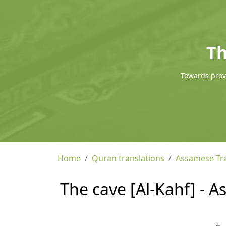
Th
Towards provi
Home
Quran translations
Assamese Tra
The cave [Al-Kahf] - 