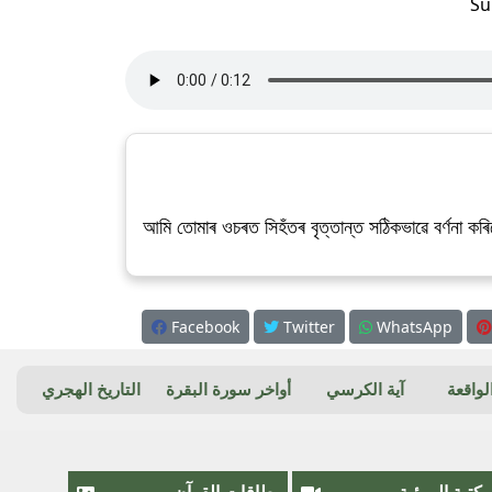
Su
আমি তোমাৰ ওচৰত সিহঁতৰ বৃত্তান্ত সঠিকভাৱে বৰ্ণনা ক
Facebook
Twitter
WhatsApp
واقعة
آية الكرسي
أواخر سورة البقرة
التاريخ الهجري